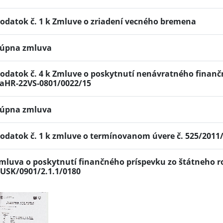
odatok č. 1 k Zmluve o zriadení vecného bremena
úpna zmluva
odatok č. 4 k Zmluve o poskytnutí nenávratného finanč
aHR-22VS-0801/0022/15
úpna zmluva
odatok č. 1 k zmluve o termínovanom úvere č. 525/2011
mluva o poskytnutí finančného príspevku zo štátneho ro
USK/0901/2.1.1/0180