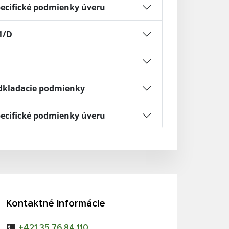
pecifické podmienky úveru
1/D
Odkladacie podmienky
pecifické podmienky úveru
Kontaktné informácie
+421 35 76 84 110