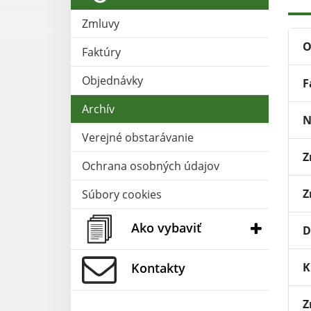
Zmluvy
O
Faktúry
Objednávky
F
Archív
N
Verejné obstarávanie
Z
Ochrana osobných údajov
Z
Súbory cookies
Ako vybaviť
D
K
Kontakty
Z