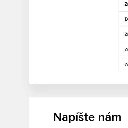
Z
D
Z
Z
Z
Napíšte nám