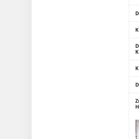
D
K
D
K
K
D
Z
H