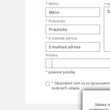
Meno
Priezvisko
E-mailová adresa
*
Meno:
*
Te
*
Priezvisko:
*
E-mailová adresa:
Príloha:
Príloha
*
povinné položky
*
Oboznámil som sa so
spracúvan
osobných údajov
Súbory co
prehliadania