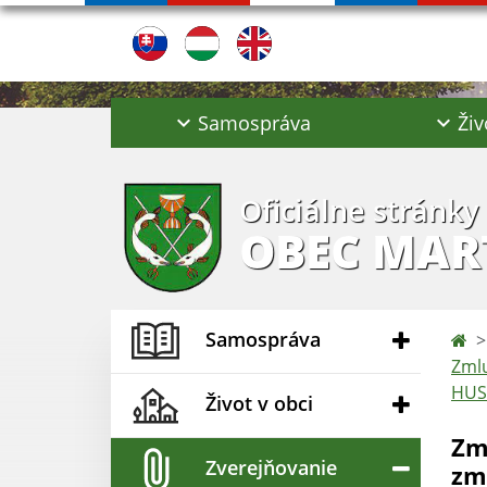
Samospráva
Živ
Oficiálne stránky
OBEC MAR
Samospráva
Zmlu
HUS
Život v obci
Zm
Zverejňovanie
zm