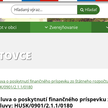
Hľadaný výraz...
Hľadať
ot v obci
Zverejňovanie
TOVCE
va o poskytnutí finančného príspevku zo štátneho rozpočtu
K/0901/2.1.1/0180
luva o poskytnutí finančného príspevku 
luvy: HUSK/0901/2.1.1/0180