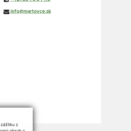
info@martovce.sk
 zážitku z
obený obsah a