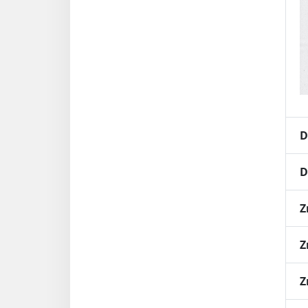
D
D
Z
Z
Z