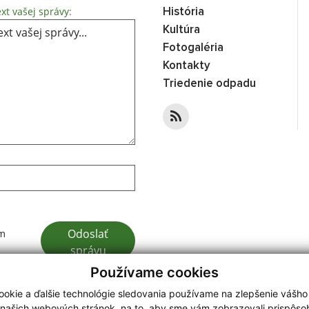
Text vašej správy...
xt vašej správy:
História
Kultúra
Fotogaléria
Kontakty
Triedenie odpadu
Google reCaptcha Response
Odoslať
ím
správu
Používame cookies
okie a ďalšie technológie sledovania používame na zlepšenie vášho
 našich webových stránok, na to, aby sme vám zobrazovali prispôs