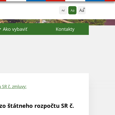
Aa
Aa
Aa
Ako vybaviť
Kontakty
 SR č. zmluvy:
zo štátneho rozpočtu SR č.