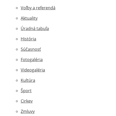
Voľby a referendá
Aktuality
Úradná tabuľa
História
Súčasnosť
Fotogaléria
Videogaléria
Kultúra
Šport
Cirkev
Zmluvy