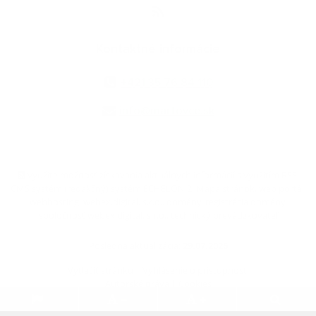
Kontaktné informácie
+421 35 76 84 110
info@martovce.sk
využite možnosť získavania aktuálnych informácií s využitím RSS
,
CMS systém (redakčný) systém ECHELON 2,
Mapa stránok
,
web portál
,
webhosting
,
webex.digital, s.r.o.
,
domény
,
registrácia domény
,
spoločnosť webex.digital, s.r.o.
,
technický prevádzkovateľ
Posledná aktualizácia:
29.07.2026
Vytlačiť stránku
|
Vyhlásenie o prístupnosti
Autorské práva
|
Cookies
.
.
.
.
.
.