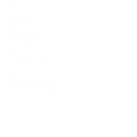
Meno
Priezvisko
E-mailová adresa
*
Meno:
*
Priezvisko:
*
E-mailová adresa:
Text vašej správy...
*
Text vašej správy: