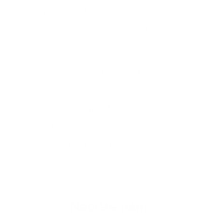
Správa nebola odoslaná
Oznamovanie protispoločenskej činnosti
PHSR
Informácie o podporenom projekte
Príroda
Odporúčania pre obyvateľstvo
Archív
Úradná tabuľa - archív
Napíšte nám