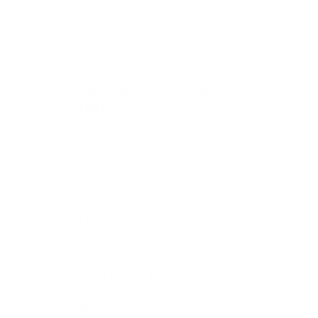
Matrika
Evidencia stavieb
Životné prostredie
Evidencia samostatne hospodáriacich
roľníkov (SHR)
Pre podnikateľov
Cenník
Iné
Stránka sa nenašla
Mapa stránok
Správa bola odoslaná
Zaujímavosti