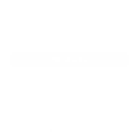
Príloha:
Príloha
*
povinné položky
*
Oboznámil som sa so
spracúvaním osobných údajov
Google reCaptcha Response
Odoslať správu
Rýchle odkazy
O obci
História
Kultúra
Fotogaléria
Kontakty
Triedenie odpadu