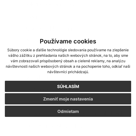
Dôležité telefónne čísla
Infoúrad
Výsledky vyhľadávania
Odvoz odpadu
Používame cookies
Súbory cookie a ďalšie technológie sledovania používame na zlepšenie
Udalosti
vášho zážitku z prehliadania našich webových stránok, na to, aby sme
vám zobrazovali prispôsobený obsah a cielené reklamy, na analýzu
Pozemkové spoločenstvo Martovce
návštevnosti našich webových stránok a na pochopenie toho, odkiaľ naši
návštevníci prichádzajú.
Ako vybaviť
SÚHLASÍM
Overovanie listín
Zmeniť moje nastavenia
Stavebný poriadok
Odmietam
Miestne dane, poplatky a cenník služieb
Evidencia obyvateľstva