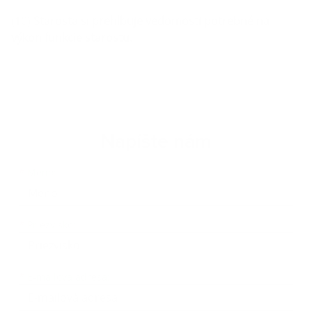
(10)
Starosta si prehlbuje vedomosti potrebné na
výkon funkcie starostu.
Napíšte nám
Meno
Priezvisko
E-mailová adresa
*
Meno:
*
Priezvisko:
*
E-mailová adresa: