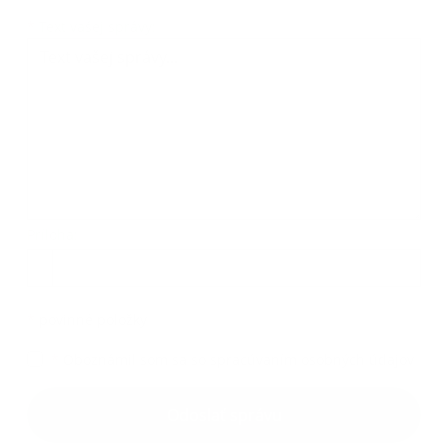
Text vašej správy...
*
Text vašej správy:
Príloha:
Príloha
*
povinné položky
*
Oboznámil som sa so
spracúvaním osobných údajov
Google reCaptcha Response
Odoslať správu