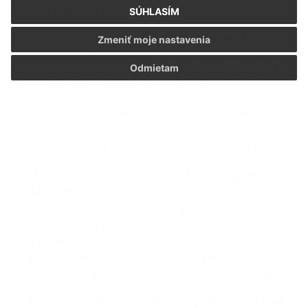
písomnom poverení.
SÚHLASÍM
(6) Starosta
môže pozastaviť výkon uznesenia
Zmeniť moje nastavenia
obecného zastupiteľstva
, ak sa domnieva, že odporuje
Odmietam
zákonu alebo je pre obec zjavne nevýhodné tak, že ho
nepodpíše v lehote podľa § 12 ods. 10.
(7) Ustanovenie odseku 6 sa nevzťahuje na uznesenie o
voľbe a odvolaní hlavného kontrolóra a na uznesenie o
vyhlásení miestneho referenda o odvolaní starostu.
(8) Ak bol výkon uznesenia obecného zastupiteľstva
podľa odseku 6 pozastavený, môže obecné
zastupiteľstvo toto uznesenie trojpätinovou väčšinou
hlasov všetkých poslancov potvrdiť; ak obecné
zastupiteľstvo uznesenie nepotvrdí do troch mesiacov
od jeho schválenia, uznesenie stráca platnosť. Výkon
potvrdeného uznesenia starosta nemôže pozastaviť.
(9)
Platové pomery starostu upravuje osobitný zákon.