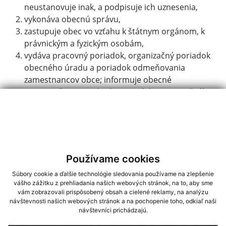
neustanovuje inak, a podpisuje ich uznesenia,
vykonáva obecnú správu,
zastupuje obec vo vzťahu k štátnym orgánom, k
právnickým a fyzickým osobám,
vydáva pracovný poriadok, organizačný poriadok
obecného úradu a poriadok odmeňovania
zamestnancov obce; informuje obecné
zastupiteľstvo o vydaní a zmenách organizačného
poriadku obecného úradu,
rozhoduje vo všetkých veciach správy obce, ktoré
nie sú zákonom alebo štatútom obce vyhradené
obecnému zastupiteľstvu.
Používame cookies
(5) Starosta je štatutárnym orgánom obce. Starosta
môže rozhodovaním o právach, právom chránených
Súbory cookie a ďalšie technológie sledovania používame na zlepšenie
vášho zážitku z prehliadania našich webových stránok, na to, aby sme
záujmoch alebo povinnostiach fyzických osôb a
vám zobrazovali prispôsobený obsah a cielené reklamy, na analýzu
právnických osôb v oblasti verejnej správy písomne
návštevnosti našich webových stránok a na pochopenie toho, odkiaľ naši
poveriť zamestnanca obce. Poverený zamestnanec
návštevníci prichádzajú.
obce rozhoduje v mene obce v rozsahu vymedzenom v