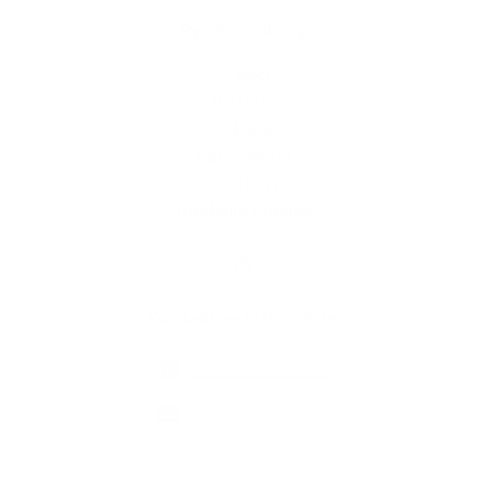
Rýchle odkazy
O obci
História
Kultúra
Fotogaléria
Kontakty
Triedenie odpadu
Kontaktné informácie
+421 35 76 84 110
info@martovce.sk