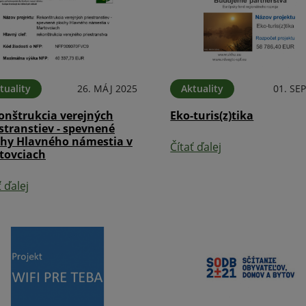
tuality
26. MÁJ 2025
Aktuality
01. SE
onštrukcia verejných
Eko-turis(z)tika
stranstiev - spevnené
chy Hlavného námestia v
Čítať ďalej
tovciach
ť ďalej