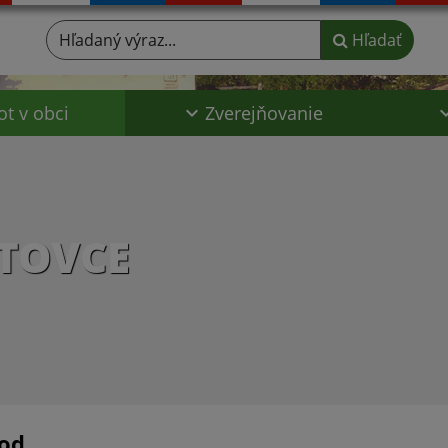
Hľadaný výraz...
Hľadať
ot v obci
Zverejňovanie
TOVCE
od