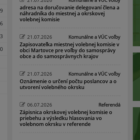
21.07.2026
Komunálne a VÚC voľby
adresa na doručovanie delegovaní člena a
9
náhradníka do miestnej a okrskovej
volebnej komisie
6
3
21.07.2026
Komunálne a VÚC voľby
Zapisovateľka miestnej volebnej komisie v
0
obci Martovce pre voľby do samosprávy
obce a do samosprávnych krajov
21.07.2026
Komunálne a VÚC voľby
Oznámenie o určení počtu poslancov a o
utvorení volebného okrsku
06.07.2026
Referendá
Zápisnica okrskovej volebnej komisie o
priebehu a výsledku hlasovania vo
volebnom okrsku v referende