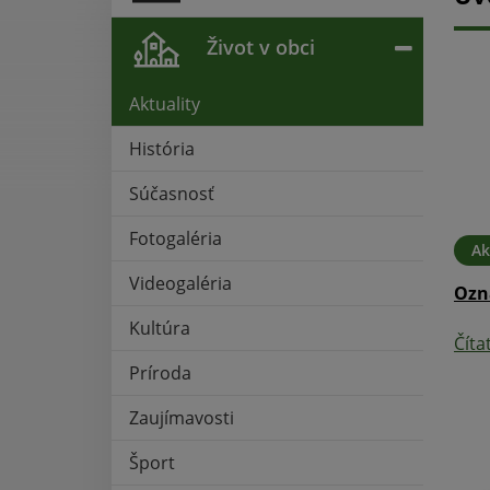
Život v obci
Aktuality
História
Súčasnosť
Fotogaléria
14. OKT 2020
Aktuality
01. OKT 2020
Ak
Videogaléria
re občanov -
Núdzový stav
Ozn
chovov ošípaných
Kultúra
Čítať ďalej
Číta
Príroda
Zaujímavosti
Šport