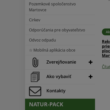
Pozemkové spoločenstvo
Martovce
Cirkev
Odporúčania pre obyvateľstvo
Ak
Odvoz odpadu
Rek
08. JÚN 2020
Aktuality
18. MAR 2020
prie
☆ Mobilná aplikácia obce
plo
iget
KORONAVÍRUS Informácie
Mar
Zverejňovanie
Čítať ďalej
Číta
Ako vybaviť
Kontakty
NATUR-PACK