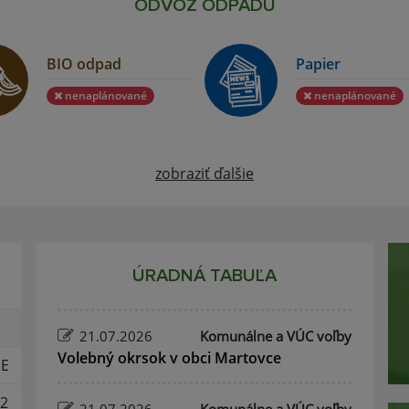
ODVOZ ODPADU
BIO odpad
Papier
nenaplánované
nenaplánované
zobraziť ďalšie
ÚRADNÁ TABUĽA
21.07.2026
Komunálne a VÚC voľby
Volebný okrsok v obci Martovce
E
2