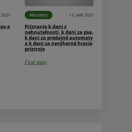
N 2021
Aktuality
13. JAN 2021
Aktuality
mov a
Priznanie k dani z
Wifi pre Teba
nehnuteľností, k dani za psa,
k dani za predajné automaty
Čítať ďalej
a k dani za nevýherné hracie
prístroje
Čítať ďalej