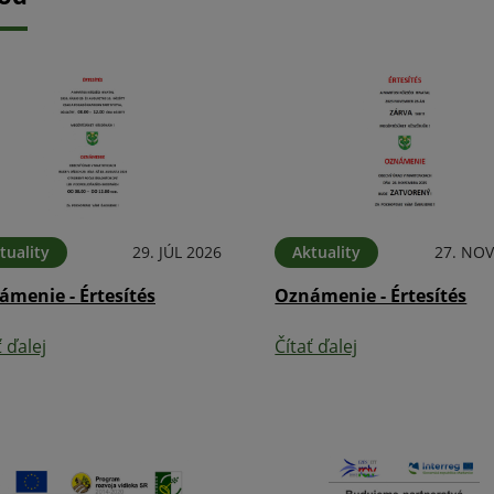
tuality
29. JÚL 2026
Aktuality
27. NOV
ámenie - Értesítés
Oznámenie - Értesítés
ť ďalej
Čítať ďalej