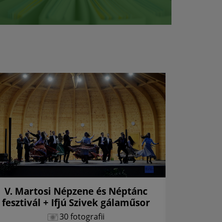
V. Martosi Népzene és Néptánc
Csalá
fesztivál + Ifjú Szivek gálaműsor
30 fotografii