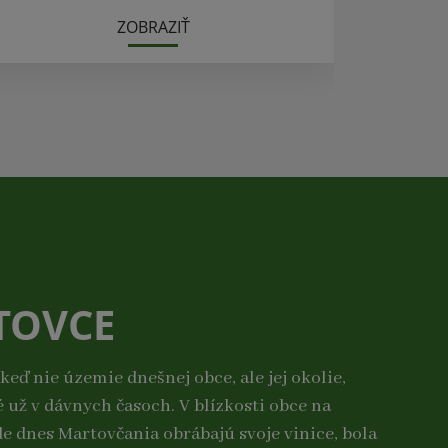
ZOBRAZIŤ
TOVCE
j keď nie územie dnešnej obce, ale jej okolie,
é už v dávnych časoch. V blízkosti obce na
de dnes Martovčania obrábajú svoje vinice, bola