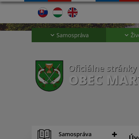
Samospráva
Živ
Oficiálne stránky
OBEC MAR
Samospráva
Úv