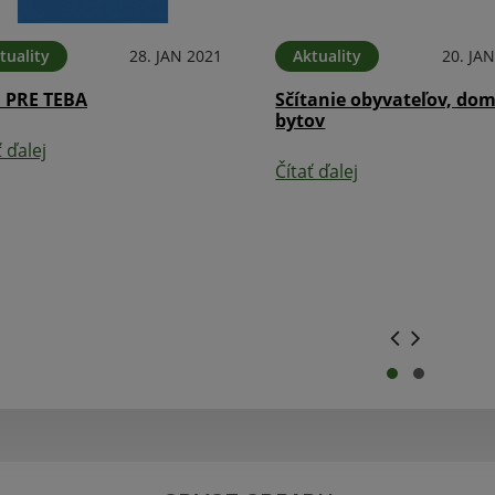
tuality
28. JAN 2021
Aktuality
20. JA
I PRE TEBA
Sčítanie obyvateľov, do
bytov
ť ďalej
Čítať ďalej
.
.