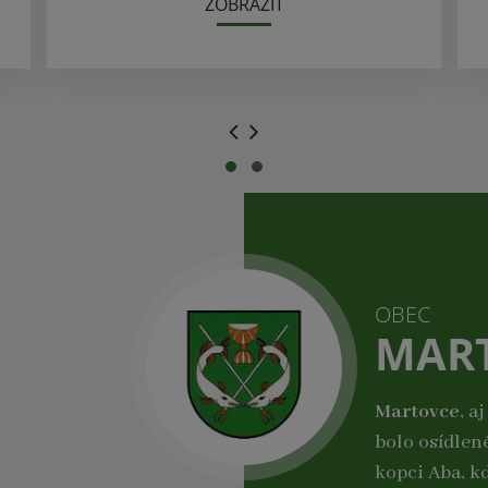
ZOBRAZIŤ
.
.
OBEC
MAR
Martovce
, a
bolo osídlen
kopci Aba, k