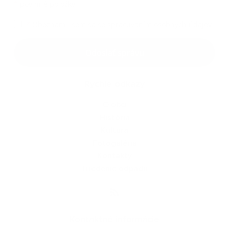
*
povinné položky
*
Oboznámil som sa so
spracúvaním osobných údajov
Google reCaptcha Response
Odoslať správu
Rýchle odkazy
O obci
História
Kultúra
Fotogaléria
Kontakty
Triedenie odpadu
Kontaktné informácie