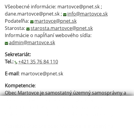
Všeobecné informácie: martovce@pnet.sk ;
dane.martovce@pnet.sk ;
info@martovce.sk
Podateľňa:
martovce@pnet.sk
Starosta:
starosta.martovce@pnet.sk
Informácie o napĺňaní webového sídla:
admin@martovce.sk
Sekretariát:
Tel.:
+421 35 76 84 110
E-mail
: martovce@pnet.sk
Kompetencie
:
Obec Martovce je samostatný územný samosprávny a
správny celok Slovenskej republiky, ktorý svoje
samosprávne kompetencie vykonáva samostatne
(zákon SNR č. 369/1990 Zb. o obecnom zriadení).
Stavebný úrad pre obec Martovce
je zriadený na
Miestnom úrade v:
Hurbanovo