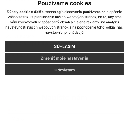
Používame cookies
Technický prevádzkovateľ webstránky:
Súbory cookie a ďalšie technológie sledovania používame na zlepšenie
vášho zážitku z prehliadania našich webových stránok, na to, aby sme
webex.sk
vám zobrazovali prispôsobený obsah a cielené reklamy, na analýzu
návštevnosti našich webových stránok a na pochopenie toho, odkiaľ naši
Ostrovského 2
návštevníci prichádzajú.
040 01 Košice
Slovenská republika
SÚHLASÍM
e-mail:
info@webex.sk
Zmeniť moje nastavenia
Odmietam
Napíšte nám
Meno
Priezvisko
E-mailová adresa
*
Meno: