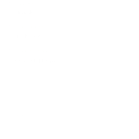
*
Priezvisko:
*
E-mailová adresa:
Text vašej správy...
*
Text vašej správy:
Príloha:
Príloha