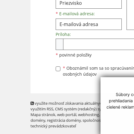
*
E-mailová adresa:
Príloha:
Príloha
*
povinné položky
*
Oboznámil som sa so
spracúvan
osobných údajov
Súbory co
prehliadania
využite možnosť získavania aktuálnych informácií s
cielené rekla
využitím RSS
, CMS systém (redakčný) systém ECHELON 2,
Mapa stránok
,
web portál
,
webhosting
,
webex.digital, s.r.o
domény
,
registrácia domény
,
spoločnosť webex.digital, s.r.
technický prevádzkovateľ