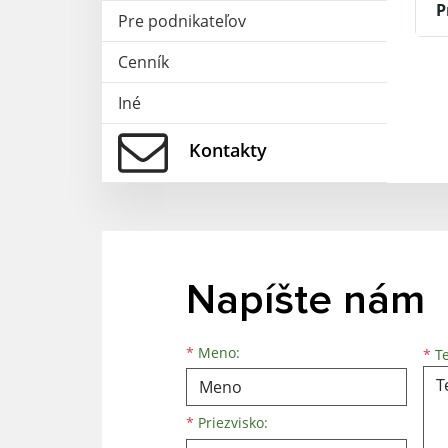
P
Pre podnikateľov
Cenník
Iné
Kontakty
Napíšte nám
Meno
Priezvisko
E-mailová adresa
*
Meno:
*
Te
*
Priezvisko: