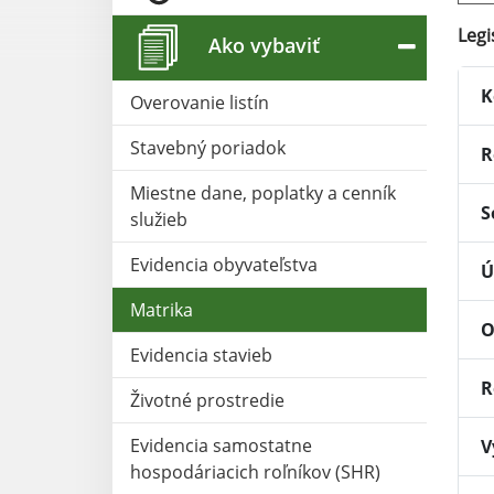
Legi
Ako vybaviť
K
Overovanie listín
Stavebný poriadok
R
Miestne dane, poplatky a cenník
S
služieb
Evidencia obyvateľstva
Ú
Matrika
O
Evidencia stavieb
R
Životné prostredie
Evidencia samostatne
V
hospodáriacich roľníkov (SHR)