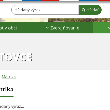
Hľadaný výraz...
Hľadať
ot v obci
Zverejňovanie
TOVCE
Matrika
trika
aný výraz...