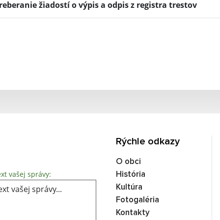
reberanie žiadostí o výpis a odpis z registra trestov
Rýchle odkazy
O obci
Text vašej správy...
xt vašej správy:
História
Kultúra
Fotogaléria
Kontakty