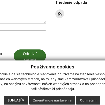
Triedenie odpadu
Google reCaptcha Response
Odoslať
ím
správu
Používame cookies
okie a ďalšie technológie sledovania používame na zlepšenie vášho
 našich webových stránok, na to, aby sme vám zobrazovali prispôs
my, na analýzu návštevnosti našich webových stránok a na pochopeni
webdesign
|
naši návštevníci prichádzajú.
.
,
o.
,
SÚHLASÍM
Zmeniť moje nastavenia
Odmietam