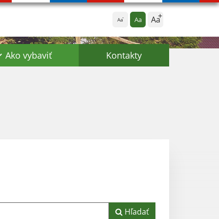
Aa
Aa
Aa
Ako vybaviť
Kontakty
Hľadať