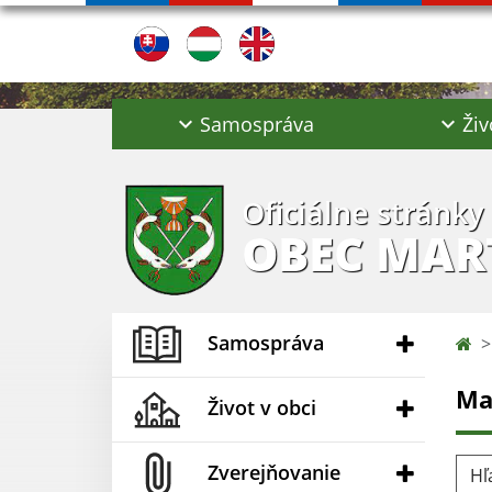
Samospráva
Živ
Oficiálne stránky
OBEC MAR
Samospráva
Ma
Život v obci
Hľad
Zverejňovanie