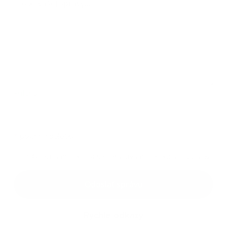
Príloha:
Príloha
*
povinné položky
*
Oboznámil som sa so
spracúvaním osobných údajov
Google reCaptcha Response
Odoslať správu
Rýchle odkazy