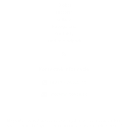
O obci
História
Kultúra
Fotogaléria
Kontakty
Triedenie odpadu
Kontaktné informácie
+421 35 76 84 110
info@martovce.sk
využite možnosť získavania aktuálnych informácií s využitím RSS
,
CMS systém (redakčný) systém ECHELON 2,
Mapa stránok
,
web portál
,