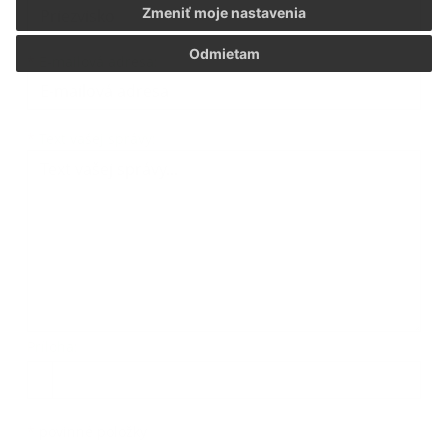
Zmeniť moje nastavenia
Odmietam
*
E-mailová adresa:
Text vašej správy...
*
Text vašej správy:
Príloha:
Príloha
*
povinné položky