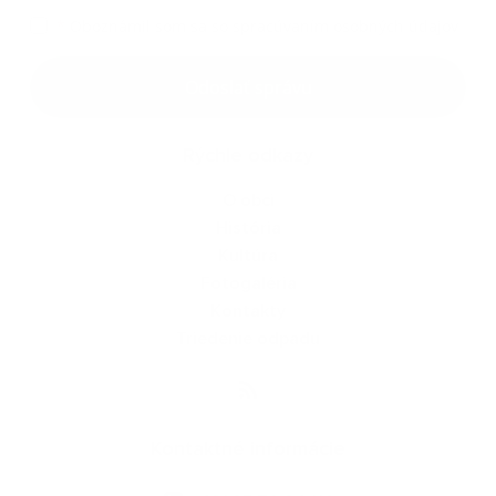
*
Oboznámil som sa so
spracúvaním osobných údajov
Google reCaptcha Response
Odoslať správu
Rýchle odkazy
O obci
História
Kultúra
Fotogaléria
Kontakty
Triedenie odpadu
Kontaktné informácie