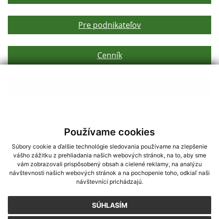
Pre podnikateľov
Cenník
Iné
Používame cookies
Súbory cookie a ďalšie technológie sledovania používame na zlepšenie
Napíšte nám
vášho zážitku z prehliadania našich webových stránok, na to, aby sme
vám zobrazovali prispôsobený obsah a cielené reklamy, na analýzu
návštevnosti našich webových stránok a na pochopenie toho, odkiaľ naši
Meno
Priezvisko
E-mailová adresa
*
Meno:
návštevníci prichádzajú.
SÚHLASÍM
*
Priezvisko: