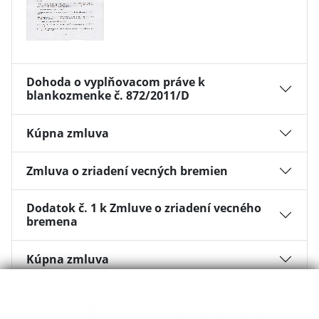
Dohoda o vyplňovacom práve k
blankozmenke č. 872/2011/D
Kúpna zmluva
Zmluva o zriadení vecných bremien
Dodatok č. 1 k Zmluve o zriadení vecného
bremena
Kúpna zmluva
Dodatok č. 4 k Zmluve o poskytnutí
nenávratného finančného príspevku Číslo