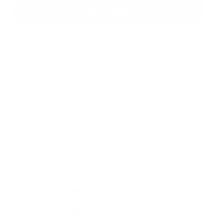
Google reCaptcha Response
Odoslať správu
Rýchle odkazy
O obci
História
Kultúra
Fotogaléria
Kontakty
Triedenie odpadu
Kontaktné informácie
+421 35 76 84 110
info@martovce.sk