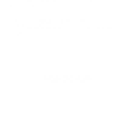
525/2011/UZ Príloha - Odkladacie
podmienky
Zmluva o termínovanom úvere č.
525/2011/UZ Príloha - Špecifické podmienky
úveru
Napíšte nám
Meno
Priezvisko
E-mailová adresa
*
Meno:
*
Priezvisko: