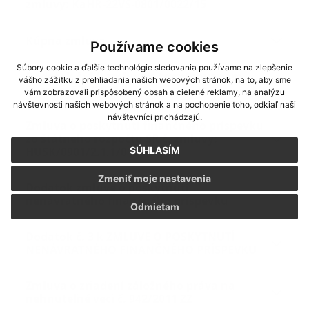
zmluvy: KaHR-22VS-0801/0022/15
Kúpna zmluva
Používame cookies
Súbory cookie a ďalšie technológie sledovania používame na zlepšenie
Dodatok č. 1 k zmluve o termínovanom
vášho zážitku z prehliadania našich webových stránok, na to, aby sme
úvere č. 525/2011/UZ
vám zobrazovali prispôsobený obsah a cielené reklamy, na analýzu
návštevnosti našich webových stránok a na pochopenie toho, odkiaľ naši
návštevníci prichádzajú.
Zmluva o poskytnutí finančného príspevku
zo štátneho rozpočtu SR č. zmluvy:
SÚHLASÍM
HUSK/0901/2.1.1/0180
Zmeniť moje nastavenia
Dodatok zmluve o poskytnutí
nenávratného finančného príspevku
Odmietam
Dodatok č. 3 k ZMLUVE O POSKYTNUTÍ
NENÁVRATNÉHO FINANČNÉHO PRÍSPEVKU
Zmluva o zriadení záložného práva na
nehnuteľné veci č. 942/2011 ZZ