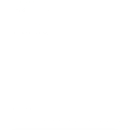
*
E-mailová adresa:
Text vašej správy...
*
Text vašej správy:
Príloha:
Príloha
*
povinné položky
*
Oboznámil som sa so
spracúvaním osobných údajov