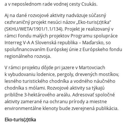
a v neposlednom rade vodnej cesty Csukás.
Aj na dané rozvojové aktivity nadväzuje súčasný
cezhraničný projekt nesúci názov „Eko-turis(z)tika“
(SKHU/WETA/1901/1.1/134). Projekt je realizovaný v
rámci Fondu malých projektov Programu spolupráce
Interreg V-A A Slovenská republika – Maďarsko, so
spolufinancovaním Európskej únie z Európskeho fondu
regionálneho rozvoja.
V rámci projektu dôjde pri jazere v Martovciach
k vybudovaniu lodenice, pergoly, drevených mostíkov,
lesného turistického chodníka a vodného náučného
chodníka s mólami. Rozvojové aktivity sa týkajú
približne 3-hektárového areálu. Adresovať spoločné
aktivity zamerané na ochranu prírody a miestne
environmentálne klenoty bude zverejnená publikácia.
Eko-turis(z)tika