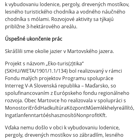
k vybudovaniu lodenice, pergoly, drevených mostíkov,
lesného turistického chodníka a vodného náučného
chodníka s mólami. Rozvojové aktivity sa týkajú
približne 3-hektárového areálu.
Úspešné ukončenie prác
Skrášlili sme okolie jazier v Martovského jazera.
Projekt s názvom „Eko-turis(z)tika“
(SKHU/WETA/1901/1.1/134) bol realizovaný v rámci
Fondu malých projektov Programu spolupráce
Interreg V-A Slovenská republika – Maďarsko, so
spolufinancovaním z Európskeho fondu regionálneho
rozvoja. Obec Martovce ho realizovala v spolupráci s
MonostoriErődHadkultúraKözpontMűemlékhelyreállító,
IngatlanfenntartóéshasznosítóNonprofitKft.
Vďaka nemu došlo v obci k vybudovaniu lodenice,
pergoly, drevených mostíkov so zábradlím, lesného