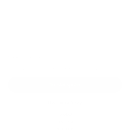
Príloha:
Príloha
*
povinné položky
*
Oboznámil som sa so
spracúvaním osobných údajov
Google reCaptcha Response
Odoslať správu
Rýchle odkazy
O obci
História
Kultúra