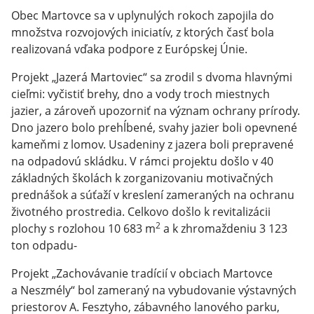
Obec Martovce sa v uplynulých rokoch zapojila do
množstva rozvojových iniciatív, z ktorých časť bola
realizovaná vďaka podpore z Európskej Únie.
Projekt „Jazerá Martoviec“ sa zrodil s dvoma hlavnými
cieľmi: vyčistiť brehy, dno a vody troch miestnych
jazier, a zároveň upozorniť na význam ochrany prírody.
Dno jazero bolo prehĺbené, svahy jazier boli opevnené
kameňmi z lomov. Usadeniny z jazera boli prepravené
na odpadovú skládku. V rámci projektu došlo v 40
základných školách k zorganizovaniu motivačných
prednášok a súťaží v kreslení zameraných na ochranu
životného prostredia. Celkovo došlo k revitalizácii
2
plochy s rozlohou 10 683 m
a k zhromaždeniu 3 123
ton odpadu-
Projekt „Zachovávanie tradícií v obciach Martovce
a Neszmély“ bol zameraný na vybudovanie výstavných
priestorov A. Fesztyho, zábavného lanového parku,