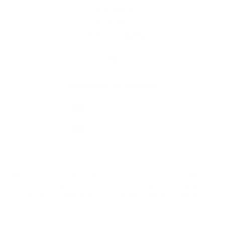
Fotogaléria
Kontakty
Triedenie odpadu
Kontaktné informácie
+421 35 76 84 110
info@martovce.sk
využite možnosť získavania aktuálnych informácií s využitím RSS
,
CMS systém (redakčný) systém ECHELON 2,
Mapa stránok
,
web portál
,
webhosting
,
webex.digital, s.r.o.
,
domény
,
registrácia domény
,
spoločnosť webex.digital, s.r.o.
,
technický prevádzkovateľ