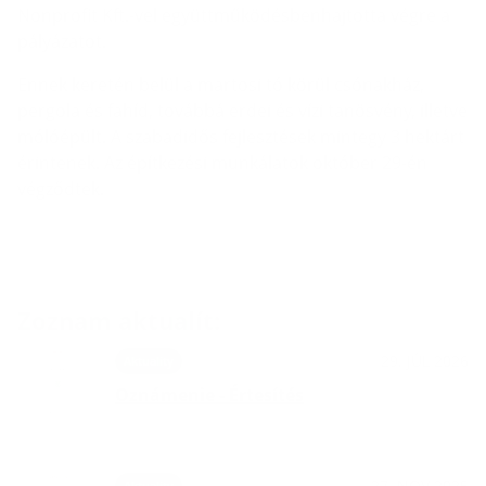
Nonprofit Kft.-vel együttműködésbenhajtotta végre a
pályázatot.
Ennek keretén belül a martosi tó körül csónakház,
pergola és fahíd, továbbá erdei és vízi tanösvény, illetve
mólóépült. A szabadidős fejlesztések mintegy 3 hektárt
érintenek. Az építkezési munkálatok október 29-én
végződtek.
Zoznam aktualít:
29. JÚL 2026
Aktuality
Oznámenie - Értesítés
27. NOV 2025
Aktuality