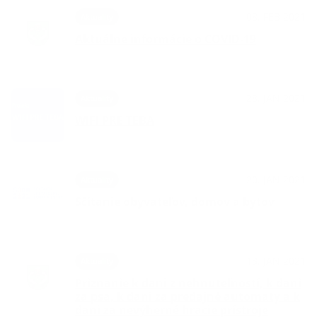
08. FEB 2021
Aktuality
Aktuálne informácie o COVID-19
28. JAN 2021
Aktuality
WIFI PRE TEBA
20. JAN 2021
Aktuality
Sčítanie obyvateľov, domov a bytov
13. JAN 2021
Aktuality
Priznanie k dani z nehnuteľností, k dani
za psa, k dani za predajné automaty a k
dani za nevýherné hracie prístroje