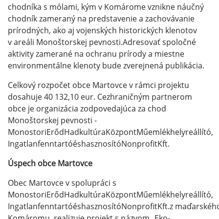
chodníka s mólami, kým v Komárome vznikne náučný
chodník zameraný na predstavenie a zachovávanie
prírodných, ako aj vojenských historických klenotov
v areáli Monoštorskej pevnosti.Adresovať spoločné
aktivity zamerané na ochranu prírody a miestne
environmentálne klenoty bude zverejnená publikácia.
Celkový rozpočet obce Martovce v rámci projektu
dosahuje 40 132,10 eur. Cezhraničným partnerom
obce je organizácia zodpovedajúca za chod
Monoštorskej pevnosti -
MonostoriErődHadkultúraKözpontMűemlékhelyreállító,
IngatlanfenntartóéshasznosítóNonprofitKft.
Úspech obce Martovce
Obec Martovce v spolupráci s
MonostoriErődHadkultúraKözpontMűemlékhelyreállító,
IngatlanfenntartóéshasznosítóNonprofitKft.z maďarskéh
Komáromu, realizuje projekt s názvom „Eko-