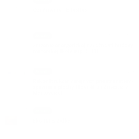
Oznámenie - Értesítés
07. JÚL 2025
Aktuality
Zníženie energetickej náročnosti budovy
materskej školy súp. č. 131
26. MÁJ 2025
Aktuality
Rekonštrukcia verejných priestranstiev -
spevnené plochy Hlavného námestia v
Martovciach
01. SEP 2021
Aktuality
Eko-turis(z)tika