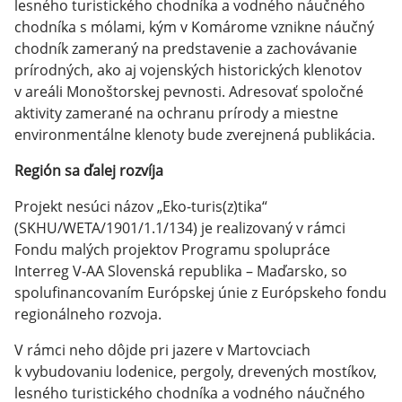
lesného turistického chodníka a vodného náučného
chodníka s mólami, kým v Komárome vznikne náučný
chodník zameraný na predstavenie a zachovávanie
prírodných, ako aj vojenských historických klenotov
v areáli Monoštorskej pevnosti. Adresovať spoločné
aktivity zamerané na ochranu prírody a miestne
environmentálne klenoty bude zverejnená publikácia.
Región sa ďalej rozvíja
Projekt nesúci názov „Eko-turis(z)tika“
(SKHU/WETA/1901/1.1/134) je realizovaný v rámci
Fondu malých projektov Programu spolupráce
Interreg V-AA Slovenská republika – Maďarsko, so
spolufinancovaním Európskej únie z Európskeho fondu
regionálneho rozvoja.
V rámci neho dôjde pri jazere v Martovciach
k vybudovaniu lodenice, pergoly, drevených mostíkov,
lesného turistického chodníka a vodného náučného