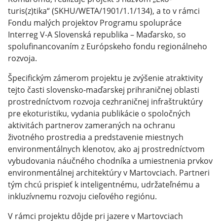
turis(z)tika“ (SKHU/WETA/1901/1.1/134), a to v rámci
Fondu malých projektov Programu spolupráce
Interreg V-A Slovenská republika – Maďarsko, so
spolufinancovaním z Európskeho fondu regionálneho
rozvoja.
Špecifickým zámerom projektu je zvýšenie atraktivity
tejto časti slovensko-maďarskej prihraničnej oblasti
prostredníctvom rozvoja cezhraničnej infraštruktúry
pre ekoturistiku, vydania publikácie o spoločných
aktivitách partnerov zameraných na ochranu
životného prostredia a predstavenie miestnych
environmentálnych klenotov, ako aj prostredníctvom
vybudovania náučného chodníka a umiestnenia prvkov
environmentálnej architektúry v Martovciach. Partneri
tým chcú prispieť k inteligentnému, udržateľnému a
inkluzívnemu rozvoju cieľového regiónu.
V rámci projektu dôjde pri jazere v Martovciach