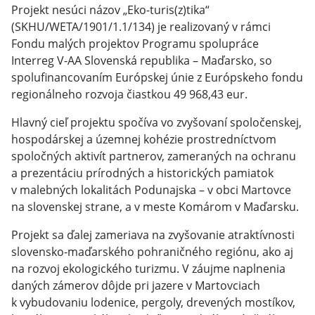
Projekt nesúci názov „Eko-turis(z)tika“
(SKHU/WETA/1901/1.1/134) je realizovaný v rámci
Fondu malých projektov Programu spolupráce
Interreg V-AA Slovenská republika – Maďarsko, so
spolufinancovaním Európskej únie z Európskeho fondu
regionálneho rozvoja čiastkou 49 968,43 eur.
Hlavný cieľ projektu spočíva vo zvyšovaní spoločenskej,
hospodárskej a územnej kohézie prostredníctvom
spoločných aktivít partnerov, zameraných na ochranu
a prezentáciu prírodných a historických pamiatok
v malebných lokalitách Podunajska – v obci Martovce
na slovenskej strane, a v meste Komárom v Maďarsku.
Projekt sa ďalej zameriava na zvyšovanie atraktívnosti
slovensko-maďarského pohraničného regiónu, ako aj
na rozvoj ekologického turizmu. V záujme naplnenia
daných zámerov dôjde pri jazere v Martovciach
k vybudovaniu lodenice, pergoly, drevených mostíkov,