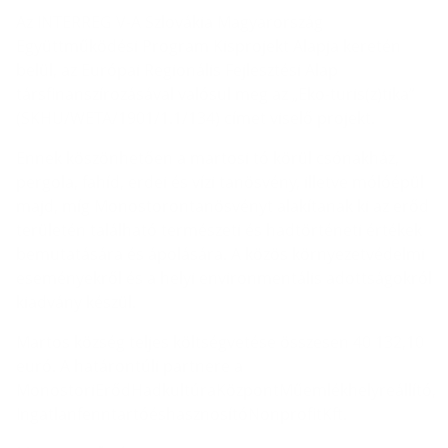
Az INTERREG V-A Szlovákia Magyarország
Együttműködési Program Kisprojekt Alapja keretén
belül, az Európai Regionális Fejlesztési Alap
társfinanszírozásával valósul meg az „Eko-turis(z)tika”
(SKHU/WETA/1901/1.1/134) címet viselő projekt.
Ennek köszönhetően a martosi tó körül csónakház,
pergola, fahíd, erdei és vízi tanösvény, illetve mólóépül
majd, míg Monostorontanösvényt alakítanak ki az erőd
területén található természeti és hadtörténeti értékek
bemutatására és ápolására. A közös környezetvédelmi
eseményekről és a helyi environmentális adottságokról
kiadvány készül.
Martos község teljes költségvetése összesen 40 132,10
euró. A határontúli partnere a
MonostoriErődHadkultúraKözpontMűemlékhelyreállító,
IngatlanfenntartóéshasznosítóNonprofitKft.