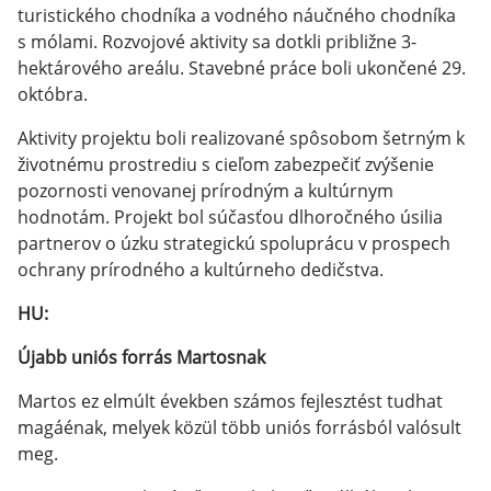
turistického chodníka a vodného náučného chodníka
s mólami. Rozvojové aktivity sa dotkli približne 3-
hektárového areálu. Stavebné práce boli ukončené 29.
októbra.
Aktivity projektu boli realizované spôsobom šetrným k
životnému prostrediu s cieľom zabezpečiť zvýšenie
pozornosti venovanej prírodným a kultúrnym
hodnotám. Projekt bol súčasťou dlhoročného úsilia
partnerov o úzku strategickú spoluprácu v prospech
ochrany prírodného a kultúrneho dedičstva.
HU:
Újabb uniós forrás Martosnak
Martos ez elmúlt években számos fejlesztést tudhat
magáénak, melyek közül több uniós forrásból valósult
meg.