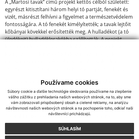
A „Martosi tavak” című projekt kettős célból született:
egyrészt kitisztítani három helyi tó partját, fenekét és
vizét, másrészt felhívni a figyelmet a természetvédelem
fontosságára. A tó fenekét kimélyítették; a tavak lejtőit
kőbányai kövekkel erősítették meg. A hulladékot (a tó
üledékeit) hulladéklerakókba szállították. A projekt
keretén belül 40 általános iskolában szerveztek meg
környezetvédelemmel foglalkozó rajzversenyeket és
motivációs előadásokat. A revitalizált tavak felülete 10
2
683 m
volt, a feltárt üledékek tömege pedig 3132 t.
A "Hagyományőrzés Martoson és Neszmélyben"
Používame cookies
elnevezésű projekt a Feszty Árpád-térre, az Emese
Súbory cookie a ďalšie technológie sledovania používame na zlepšenie
szórakoztató kötélparkra, valamint nem utolsó sorban
vášho zážitku z prehliadania našich webových stránok, na to, aby sme
a Csukás vízi útra összpontosított.
vám zobrazovali prispôsobený obsah a cielené reklamy, na analýzu
návštevnosti našich webových stránok a na pochopenie toho, odkiaľ naši
návštevníci prichádzajú.
A korábbi sikereken felbuzdulva a község ismét
pályázatot nyújtott be, és ismét győzött.
SÚHLASÍM
Az INTERREG V-A Szlovákia Magyarország