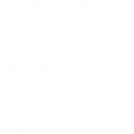
Közös turisztikai kiadványt is megjelenteta Monostori
Erőd és Martos község nyertes pályázatuk, az „Eko-
turis(z)tika” (SKHU/WETA/1901/1.1/134) keretén belül.
Az A5-ös formátumú, 16 oldalas, magyar, szlovák és
angol nyelven íródott kiadvány célja, hogy bemutassa a
régió adta lehetőségeket, természeti kincseket,
környezetvédelmi lehetőségeket.
Véget értek a munkálatok
Megszépült a martosi tó környéke.
Az INTERREG V-A Szlovákia Magyarország
Együttműködési Program Kisprojekt Alapja keretén
belül, az Európai Regionális Fejlesztési Alap
társfinanszírozásával valósult meg az „Eko-turis(z)tika”
(SKHU/WETA/1901/1.1/134) címet viselő projekt.
Martos község a Monostori Erőd Hadkultúra Központ
Műemlékhelyreállító, Ingatlanfenntartó és hasznosító