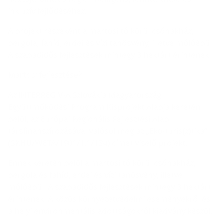
inkluzív fejlődéséhez.
A projekt részeként a martosi tó körül csónakház,
pergola, fahíd, erdei és vízi tanösvény, illetve mólóépül.
A szabadidős fejlesztések mintegy 3 hektárt érintenek.
Martosi fejlesztések
Az INTERREG V-A Szlovákia Magyarország
Együttműködési Program Kisprojekt Alapja keretén
belül, az Európai Regionális Fejlesztési Alap
társfinanszírozásával valósul meg az „Eko-turis(z)tika”
(SKHU/WETA/1901/1.1/134) címet viselő projekt.
Ennek keretén belül a martosi tó körül csónakház,
pergola és fahíd, erdei és vízi tanösvény, illetve
mólóépül. A szabadidős fejlesztések mintegy 3 hektárt
érintenek. A közös környezetvédelmi eseményekről és
a helyi environmentális adottságokról kiadvány készül.