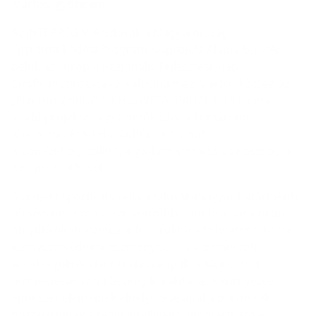
Martosi győzelem
Az INTERREG V-A Szlovákia Magyarország
Együttműködési Program Kisprojekt Alapja keretén
belül, az Európai Regionális Fejlesztési Alap
társfinanszírozásával valósítja meg Martos község az
„Eko-turis(z)tika” (SKHU/WETA/1901/1.1/134) címet
viselő projektet, együttműködve a komáromi
Monostori Erőd Hadkultúra Központ
Műemlékhelyreállító, Ingatlanfenntartó és hasznosító
Nonprofit Kft.-vel.
A projekt specifikus célja a szlovák-magyar határmenti
térségének ezen része vonzóbbá tétele a határokon
átnyúló ökoturizmus-infrastruktúra fejlesztése, közös
környezetvédelmi eseményekről és természeti
adottságokról kiadott kiadvány, ill. a Monostori
természetvédelmi ösvény kialakítása. A környezeti
építészet elemeinek elhelyezése által a partnerek
hozzájárulnak a régió intelligens, fenntartható és