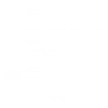
14. OKT 2020
Aktuality
Výzvy pre občanov/chovateľov, ktorí
nemajú chovy ošípaných registrované,
aby tak vykonali v termíne do 23.10.2020
14. OKT 2020
Aktuality
Informácie pre občanov - registrácia
chovov ošípaných
01. OKT 2020
Aktuality
Núdzový stav
1
2
>