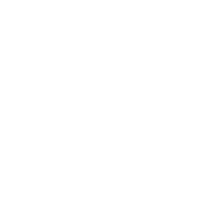
Az „Eko-turis(z)tika” célja a társadalmi, gazdasági és
területi kohézió fokozása, természeti és történelmi
emlékművek védelmére és bemutatására irányuló
közös tevékenységek által Dunamente festői helyein: a
szlovákiai Martos és a magyarországi Komárom
településén.
Célja továbbá a szlovák-magyar határ menti térség
ezen részének vonzóbbá tétele, az
ökoturizmusfejlesztése. Ennek keretén belüla martosi
tó körül csónakház, pergola, fahíd, illetve erdei és vízi
tanösvény mólókkal épül majd, míg
Monostorontanösvényt alakítanak ki az erőd területén
található természeti és hadtörténeti értékek
bemutatására és ápolására. A közös környezetvédelmi
eseményekről és a helyi environmentális adottságokról
kiadvány készül.
Fejlődik a régió