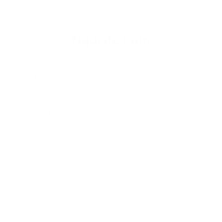
Napíšte nám
Meno
Priezvisko
E-mailová adresa
*
Meno:
*
Priezvisko:
*
E-mailová adresa:
Text vašej správy...
*
Text vašej správy: