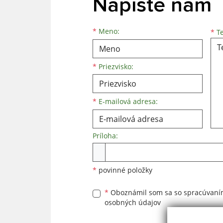
Napíšte nám
Meno
Priezvisko
E-mailová adresa
*
Meno:
*
Te
*
Priezvisko:
*
E-mailová adresa:
Príloha:
Príloha
*
povinné položky
*
Oboznámil som sa so
spracúvan
osobných údajov