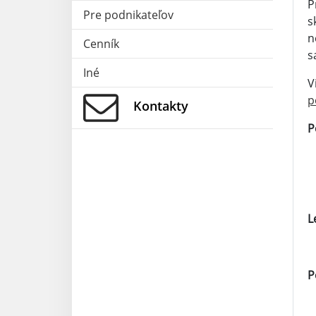
P
Pre podnikateľov
s
n
Cenník
s
Iné
V
p
Kontakty
P
L
P