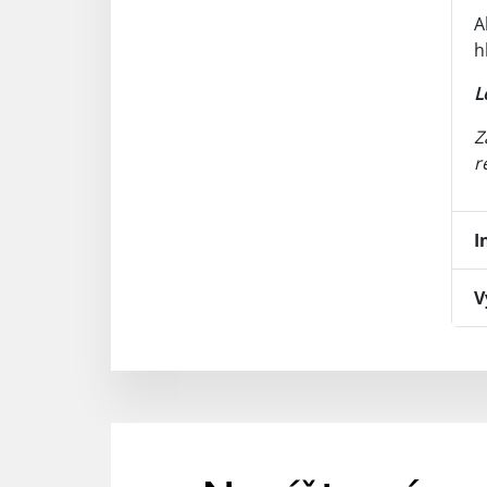
A
h
L
Z
r
I
V