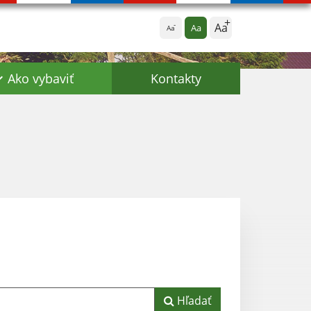
Aa
Aa
Aa
Ako vybaviť
Kontakty
Hľadať