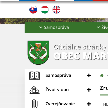
Samospráva
Živ
Oficiálne stránky
OBEC MAR
Samospráva
Zr
Život v obci
Hľad
Zverejňovanie