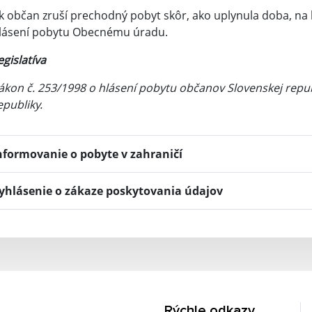
k občan zruší prechodný pobyt skôr, ako uplynula doba, na k
lásení pobytu Obecnému úradu.
egislatíva
ákon č. 253/1998 o hlásení pobytu občanov Slovenskej republ
epubliky.
nformovanie o pobyte v zahraničí
yhlásenie o zákaze poskytovania údajov
Rýchle odkazy