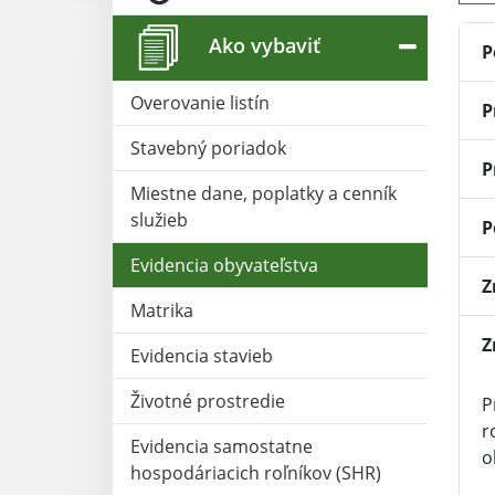
Ako vybaviť
P
Overovanie listín
P
Stavebný poriadok
P
Miestne dane, poplatky a cenník
služieb
P
Evidencia obyvateľstva
Z
Matrika
Z
Evidencia stavieb
Životné prostredie
P
r
Evidencia samostatne
o
hospodáriacich roľníkov (SHR)