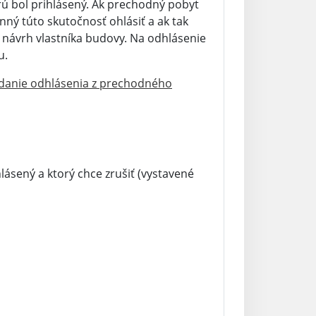
ú bol prihlásený. Ak prechodný pobyt
nný túto skutočnosť ohlásiť a ak tak
návrh vlastníka budovy. Na odhlásenie
u.
danie odhlásenia z prechodného
ásený a ktorý chce zrušiť (vystavené