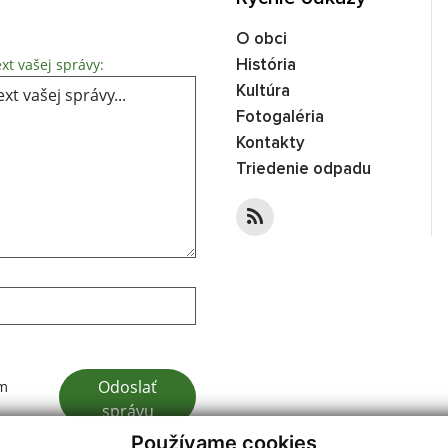
O obci
Text vašej správy...
xt vašej správy:
História
Kultúra
Fotogaléria
Kontakty
Triedenie odpadu
Google reCaptcha Response
Odoslať
ím
správu
Používame cookies