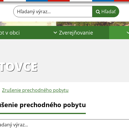
Hľadaný výraz...
Hľadať
ot v obci
Zverejňovanie
TOVCE
Zrušenie prechodného pobytu
ušenie prechodného pobytu
aný výraz...