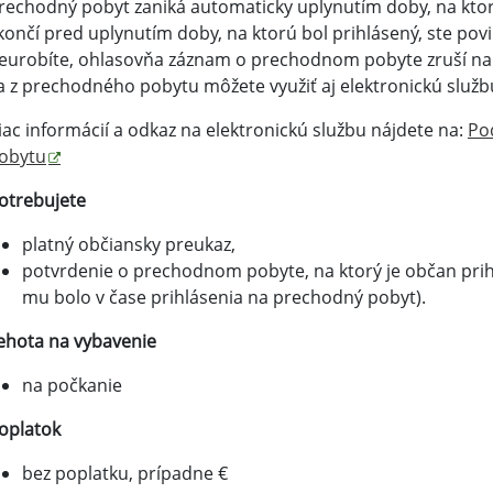
rechodný pobyt zaniká automaticky uplynutím doby, na ktor
končí pred uplynutím doby, na ktorú bol prihlásený, ste povi
eurobíte, ohlasovňa záznam o prechodnom pobyte zruší na 
a z prechodného pobytu môžete využiť aj elektronickú služb
iac informácií a odkaz na elektronickú službu nájdete na:
Po
obytu
otrebujete
platný občiansky preukaz,
potvrdenie o prechodnom pobyte, na ktorý je občan prihl
mu bolo v čase prihlásenia na prechodný pobyt).
ehota na vybavenie
na počkanie
oplatok
bez poplatku, prípadne €