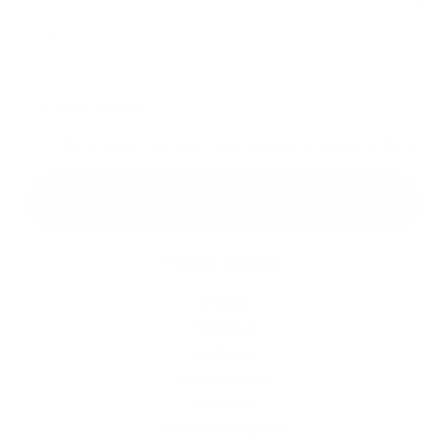
Príloha:
Príloha
*
povinné položky
*
Oboznámil som sa so
spracúvaním osobných údajov
Google reCaptcha Response
Odoslať správu
Rýchle odkazy
O obci
História
Kultúra
Fotogaléria
Kontakty
Triedenie odpadu