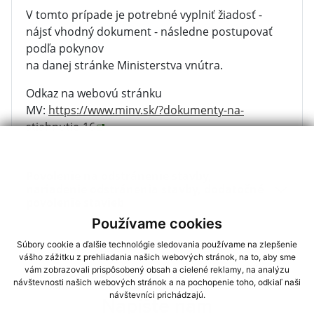
V tomto prípade je potrebné vyplniť žiadosť -
nájsť vhodný dokument - následne postupovať
podľa pokynov
na danej stránke Ministerstva vnútra.
Odkaz na webovú stránku
MV:
https://www.minv.sk/?dokumenty-na-
stiahnutie-16
Povolenie na odstránenie stavby,
nariadenie odstránenia stavby, dodatočné
povolenie stavieb
Používame cookies
Súbory cookie a ďalšie technológie sledovania používame na zlepšenie
vášho zážitku z prehliadania našich webových stránok, na to, aby sme
vám zobrazovali prispôsobený obsah a cielené reklamy, na analýzu
návštevnosti našich webových stránok a na pochopenie toho, odkiaľ naši
návštevníci prichádzajú.
Napíšte nám