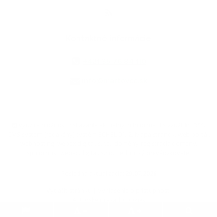
Kontaktné informácie
+421 35 76 84 110
info@martovce.sk
využite možnosť získavania aktuálnych informácií s využitím RSS
,
CMS systém (redakčný) systém ECHELON 2,
Mapa stránok
,
web portál
,
webhosting
,
webex.digital, s.r.o.
,
domény
,
registrácia domény
,
spoločnosť webex.digital, s.r.o.
,
technický prevádzkovateľ
Posledná aktualizácia:
29.07.2026
Vytlačiť stránku
|
Vyhlásenie o prístupnosti
Autorské práva
|
Cookies
.
.
.
.
.
.