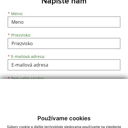
Napíšte nám
Meno
Priezvisko
E-mailová adresa
*
Meno:
*
Priezvisko:
*
E-mailová adresa:
Text vašej správy...
*
Text vašej správy:
Používame cookies
Súbory cookie a ďalšie technológie sledovania používame na zlepšenie