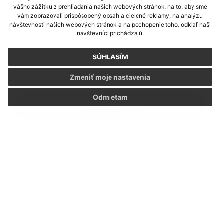
vášho zážitku z prehliadania našich webových stránok, na to, aby sme
vám zobrazovali prispôsobený obsah a cielené reklamy, na analýzu
Príloha:
návštevnosti našich webových stránok a na pochopenie toho, odkiaľ naši
Príloha
návštevníci prichádzajú.
SÚHLASÍM
*
povinné položky
Zmeniť moje nastavenia
*
Oboznámil som sa so
spracúvaním osobných údajov
Google reCaptcha Response
Odmietam
Odoslať správu
Rýchle odkazy
O obci
História
Kultúra
Fotogaléria
Kontakty
Triedenie odpadu