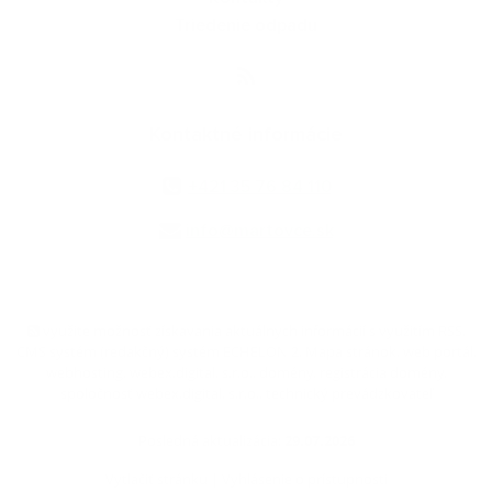
Triedenie odpadu
Kontaktné informácie
+421 35 76 84 110
info@martovce.sk
využite možnosť získavania aktuálnych informácií s využitím RSS
,
CMS systém (redakčný) systém ECHELON 2,
Mapa stránok
,
web portál
,
webhosting
,
webex.digital, s.r.o.
,
domény
,
registrácia domény
,
spoločnosť webex.digital, s.r.o.
,
technický prevádzkovateľ
Posledná aktualizácia:
29.07.2026
Vytlačiť stránku
|
Vyhlásenie o prístupnosti