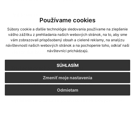
Prihlásenie na prechodný pobyt
Používame cookies
Súbory cookie a ďalšie technológie sledovania používame na zlepšenie
Potvrdenie o trvalom / prechodnom pobyte
vášho zážitku z prehliadania našich webových stránok, na to, aby sme
vám zobrazovali prispôsobený obsah a cielené reklamy, na analýzu
návštevnosti našich webových stránok a na pochopenie toho, odkiaľ naši
Zrušenie trvalého pobytu na návrh
návštevníci prichádzajú.
vlastníka budovy
SÚHLASÍM
Zrušenie prechodného pobytu
Zmeniť moje nastavenia
Informovanie o pobyte v zahraničí
Odmietam
Vyhlásenie o zákaze poskytovania údajov