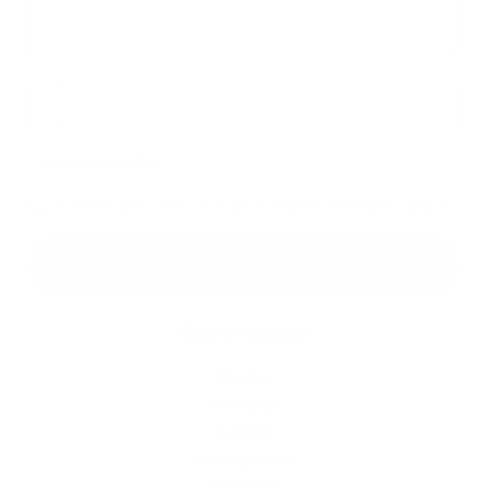
Príloha:
Príloha
*
povinné položky
*
Oboznámil som sa so
spracúvaním osobných údajov
Google reCaptcha Response
Odoslať správu
Rýchle odkazy
O obci
História
Kultúra
Fotogaléria
Kontakty