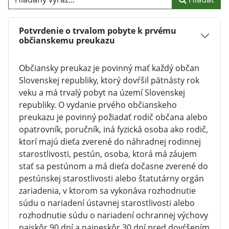
Potvrdenie o trvalom pobyte k prvému
občianskemu preukazu
Občiansky preukaz je povinný mať každý občan
Slovenskej republiky, ktorý dovŕšil pätnásty rok
veku a má trvalý pobyt na území Slovenskej
republiky. O vydanie prvého občianskeho
preukazu je povinný požiadať rodič občana alebo
opatrovník, poručník, iná fyzická osoba ako rodič,
ktorí majú dieťa zverené do náhradnej rodinnej
starostlivosti, pestún, osoba, ktorá má záujem
stať sa pestúnom a má dieťa dočasne zverené do
pestúnskej starostlivosti alebo štatutárny orgán
zariadenia, v ktorom sa vykonáva rozhodnutie
súdu o nariadení ústavnej starostlivosti alebo
rozhodnutie súdu o nariadení ochrannej výchovy
najskôr 90 dní a najneskôr 30 dní pred dovŕšením