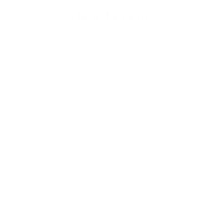
Napíšte nám
Meno
Priezvisko
E-mailová adresa
*
Meno:
*
Priezvisko:
*
E-mailová adresa:
Text vašej správy...
*
Text vašej správy: