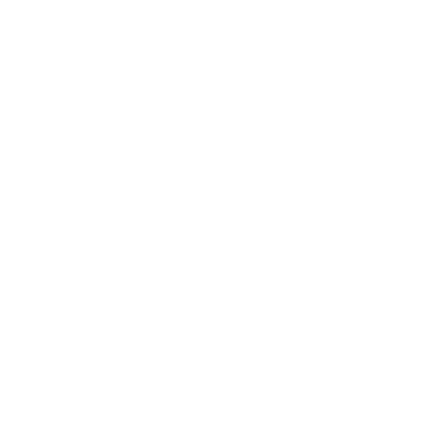
*
Priezvisko:
*
E-mailová adresa:
Text vašej správy...
*
Text vašej správy:
Príloha:
Príloha