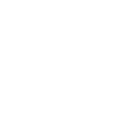
*
povinné položky
*
Oboznámil som sa so
spracúvaním osobných údajov
Google reCaptcha Response
Odoslať správu
Rýchle odkazy
O obci
História
Kultúra
Fotogaléria
Kontakty
Triedenie odpadu