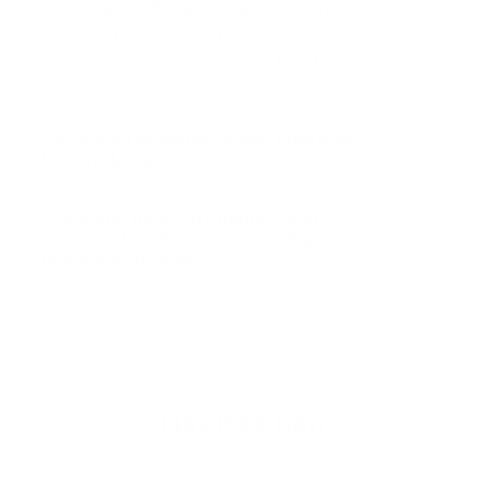
Lehota pre vybavenie:
v jednoduchých prípadoch
do 30 dní, v zložitejších prípadoch do 60 dní, v
prípade prerušenia konania lehoty neplynú).
Žiadosť o zriadenie vjazdu miestnej
komunikácie
Povolenie na odstránenie stavby,
nariadenie odstránenia stavby, dodatočné
povolenie stavieb
Napíšte nám
Meno
Priezvisko
E-mailová adresa
*
Meno: