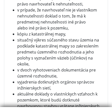
právo navrhovateľ k nehnuteľnosti,
v prípade, že navrhovateľ nie je vlastníkom
nehnuteľnosti doklad o tom, že má k
predmetnej nehnuteľnosti iné právo
alebo iné právo k pozemku,
kópiu z katastrálnej mapy,
situačný výkres súčasného stavu územia na
podklade katastrálnej mapy so zakreslením
predmetu územného rozhodnutia a jeho
polohy s vyznačením väzieb (účinkov) na
okolie,
v dvoch vyhotoveniach dokumentácia pre
územné rozhodnutie,
vyjadrenia dotknutých orgánov správcov
inžinierskych sietí,
aktuálne doklady o vlastníckych vzťahoch k
pozemkom, ktoré budú dotknuté
navrhovanou stavbou vrátane inžinierskych