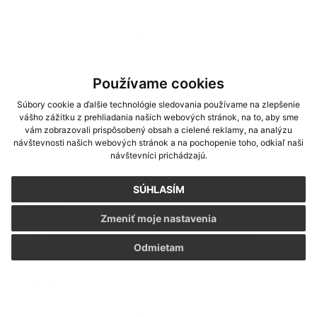
sietí,
písomný súhlas vlastníkov nehnuteľností
podľa § 38 stavebného zákona v ktorom
prehlásia, že súhlasia s vydaním ÚR,
na nehnuteľnostiach, na ktorých sa navrhuje
Používame cookies
umiestnenie stavby, vrátane inžinierskych
sietí (v prípade, že navrhovateľ nemá k
Súbory cookie a ďalšie technológie sledovania používame na zlepšenie
pozemkom vlastnícke práva).
vášho zážitku z prehliadania našich webových stránok, na to, aby sme
vám zobrazovali prispôsobený obsah a cielené reklamy, na analýzu
návštevnosti našich webových stránok a na pochopenie toho, odkiaľ naši
Upozornenie:
rozhodnutie o umiestnení stavby
návštevníci prichádzajú.
sa doručuje účastníkom konania do vlastných
rúk.
SÚHLASÍM
Poplatky
Zmeniť moje nastavenia
správny poplatok je potrebné zaplatiť v
Odmietam
hotovosti pri podaní návrhu
Upozornenie:
Občan v návrhu na vydanie
územného rozhodnutia – v tlačive uvedie