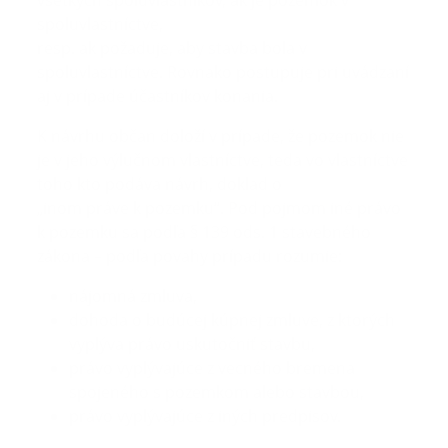
všetkých spoluvlastníkov, ak je pozemok v
spoluvlastníctve,
resp. ak požaduje, aby stavba bola v
spoluvlastníctve. Rovnako postupuje pri uvádzaní
aj v prípade účastníkov konania.
K návrhu občan doloží v prípade, že pozemok nie
je v jeho výlučnom vlastníctve, teda vo vlastníctve
toho kto podáva návrh, doklad o
„inom práve k pozemku“. Pod pojmom iné právo
k pozemku sa podľa § 139 ods. 1 stavebného
zákona – podľa povahy prípadu rozumie:
nájomná zmluva,
dohoda o budúcej kúpnej zmluve, z ktorých
vyplýva právo uskutočniť stavbu,
právo vyplývajúce z vecného bremena
spojeného s pozemkom alebo stavbou,
právo vyplývajúce z iných predpisov.