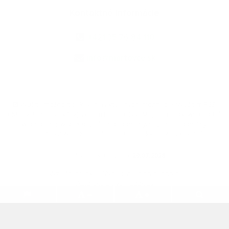
Kontaktné informácie
+421 35 76 84 110
info@martovce.sk
využite možnosť získavania aktuálnych informácií s využitím RSS
,
CMS systém (redakčný) systém ECHELON 2,
Mapa stránok
,
web portál
,
webhosting
,
webex.digital, s.r.o.
,
domény
,
registrácia domény
,
spoločnosť webex.digital, s.r.o.
,
technický prevádzkovateľ
Posledná aktualizácia:
29.07.2026
Vytlačiť stránku
|
Vyhlásenie o prístupnosti
Autorské práva
|
Cookies
.
.
.
.
.
.
webdesign
|