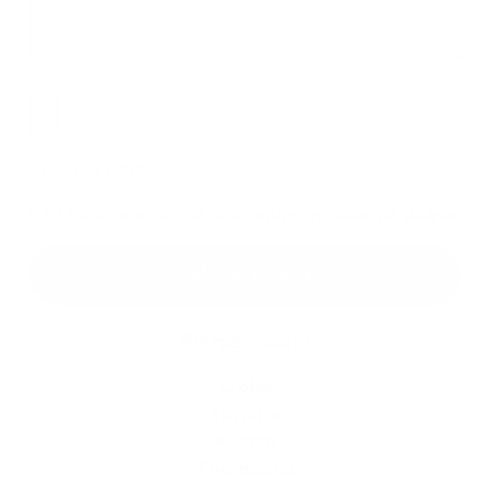
Príloha:
Príloha
*
povinné položky
*
Oboznámil som sa so
spracúvaním osobných údajov
Google reCaptcha Response
Odoslať správu
Rýchle odkazy
O obci
História
Kultúra
Fotogaléria