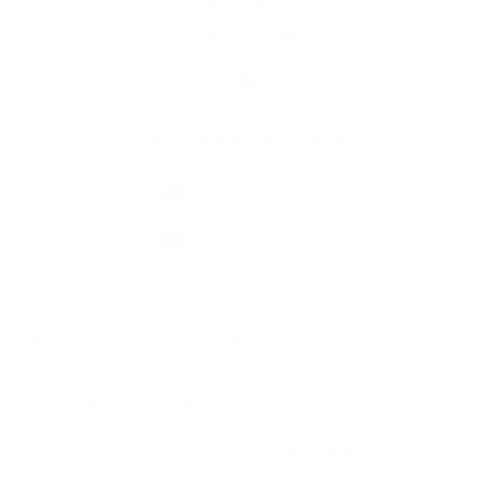
Kontakty
Triedenie odpadu
Kontaktné informácie
+421 35 76 84 110
info@martovce.sk
využite možnosť získavania aktuálnych informácií s využitím RSS
,
CMS systém (redakčný) systém ECHELON 2,
Mapa stránok
,
web portál
,
webhosting
,
webex.digital, s.r.o.
,
domény
,
registrácia domény
,
spoločnosť webex.digital, s.r.o.
,
technický prevádzkovateľ
Posledná aktualizácia:
29.07.2026
Vytlačiť stránku
|
Vyhlásenie o prístupnosti