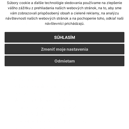
Súbory cookie a ďalšie technológie sledovania používame na zlepšenie
vášho zážitku z prehliadania našich webových stránok, na to, aby sme
h) Vydanie osvedčenia o vykonaní
6€
vám zobrazovali prispôsobený obsah a cielené reklamy, na analýzu
kvalifikačnej skúšky pred
návštevnosti našich webových stránok a na pochopenie toho, odkiaľ naši
skúšobnou komisiou podľa
návštevníci prichádzajú.
osobitného predpisu
SÚHLASÍM
i) Vydanie dokladu o povahe a dĺžke
6€
praxe
Zmeniť moje nastavenia
j) Vydanie rozhodnutia o uznaní
20€
Odmietam
odbornej praxe
k) Vydanie rozhodnutia o uznaní
100€
odbornej kvalifikácie občana
členského štátu Európskej únie
alebo štátu, ktorý je zmluvnou
stranou dohody o Európskom
hospodárskom priestore, a
Švajčiarskej konfederácie na účely
prevádzkovania živnosti v