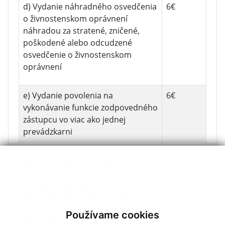
d) Vydanie náhradného osvedčenia
6€
o živnostenskom oprávnení
náhradou za stratené, zničené,
poškodené alebo odcudzené
osvedčenie o živnostenskom
oprávnení
e) Vydanie povolenia na
6€
vykonávanie funkcie zodpovedného
zástupcu vo viac ako jednej
prevádzkarni
f) Za vykonanie zmien v osvedčení o
3€
živnostenskom oprávnení
g) Oznámenie o pozastavení
4€
prevádzkovania živnosti alebo o
zmene doby pozastavenia
Používame cookies
prevádzkovania živnosti