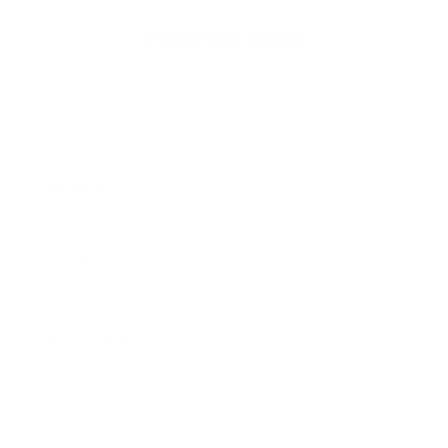
Napíšte nám
Meno
Priezvisko
E-mailová adresa
*
Meno:
*
Priezvisko:
*
E-mailová adresa:
Text vašej správy...
*
Text vašej správy: