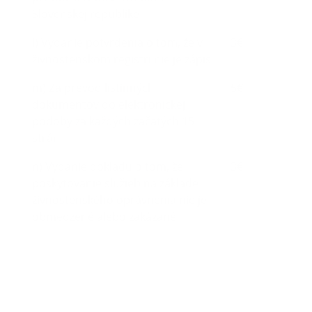
Slovenskej republike
l) Vydanie potvrdenia o tom, že v
3€
živnostenskom registri nie je zápis
m) Za prevod listinných
5€
dokumentov do elektronickej
podoby za každých začatých 15
strán
n) Vydanie dokladu o tom, že
3€
poskytovanie služieb na základe
živnostenského oprávnenia nie je
obmedzené alebo zakázané