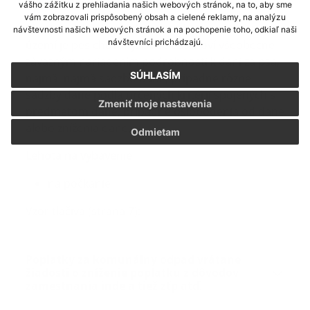
Správa dane
vášho zážitku z prehliadania našich webových stránok, na to, aby sme
vám zobrazovali prispôsobený obsah a cielené reklamy, na analýzu
Miestne príslušnou obcou je obec, na ktorej
návštevnosti našich webových stránok a na pochopenie toho, odkiaľ naši
návštevníci prichádzajú.
území je pes chovaný. Obec ustanoví všeobecne
záväzným nariadením podrobnosti k dani za psa,
SÚHLASÍM
najmä najmä sadzbu dane, prípadne rôzne
sadzby dane podľa určených kritérií spojených s
Zmeniť moje nastavenia
predmetom dane, prípadné oslobodenia od dane
alebo zníženia dane.
Odmietam
Lehota na vybavenie
na počkanie
Vzor tlačiva (strana 7):
Poplatky za komunálny odpad vrátane
žiadosti o zníženie poplatku z dôvodov
zamestnania inde a tiež zťp atď.