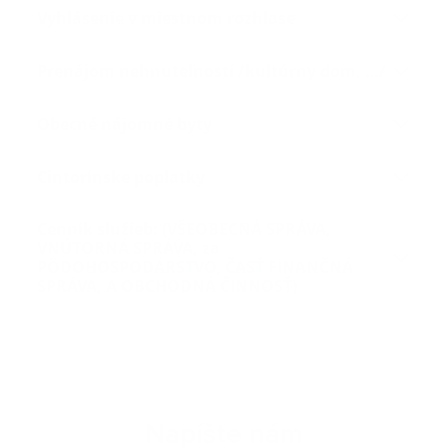
Vyhlásenie v miestnom rozhlase
Prenájom nehnuteľností /kultúrny dom, …/
Obecné nájomné byty
Cintorínske poplatky
Cenník služieb: (VŠEOBECNÁ SPRÁVA,
VNÚTORNÁ SPRÁVA, za
PÔDOHOSPODÁRSTVO, ČASŤ FINANČNÁ
SPRÁVA, A OBCHODNÁ ČINNOSŤ)
Napíšte nám