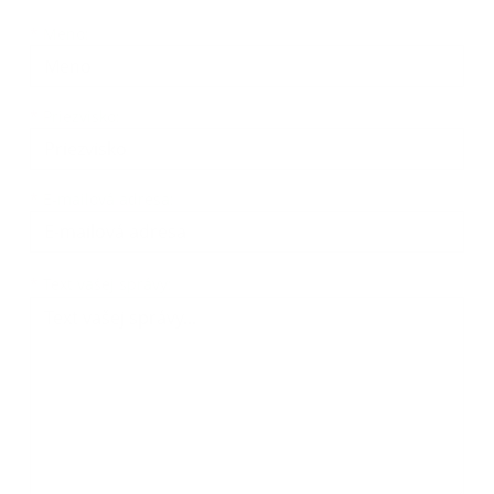
Meno
Priezvisko
E-mailová adresa
*
Meno:
*
Priezvisko:
*
E-mailová adresa:
Text vašej správy...
*
Text vašej správy: