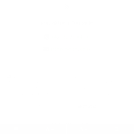
Kontaktné informácie
+421 35 76 84 110
info@martovce.sk
využite možnosť získavania aktuálnych informácií s využitím RSS
,
CMS systém (redakčný) systém ECHELON 2,
Mapa stránok
,
web portál
,
webhosting
,
webex.digital, s.r.o.
,
domény
,
registrácia domény
,
spoločnosť webex.digital, s.r.o.
,
technický prevádzkovateľ
Posledná aktualizácia:
29.07.2026
Vytlačiť stránku
|
Vyhlásenie o prístupnosti
Autorské práva
|
Cookies
.
.
.
.
.
.