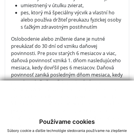
umiestnený v útulku zvierat,
pes, ktorý má špeciálny výcvik a vlastní ho
alebo používa držiteľ preukazu fyzickej osoby
s ťažkým zdravotným postihnutím
Oslobodenie alebo zníženie dane je nutné
preukázať do 30 dní od vzniku daňovej
povinnosti. Pre psov starých 6 mesiacov a viac,
daňová povinnosť vzniká 1. dňom nasledujúceho
mesiaca, kedy dovŕšil pes 6 mesiacov. Daňová
povinnosť zaniká posledným dňom mesiaca, kedy
pes uhynul. Daňovník je povinný písomne
oznámiť vznik daňovej povinnosti správcovi dane
do 30 dní od vzniku daňovej povinnosti a v tejto
lehote zaplatiť daň za zdaňovacie obdobie alebo
pomernú časť dane za zostávajúce mesiace
zdaňovacieho obdobia, v ktorom vznikla daňová
Používame cookies
povinnosť.
Súbory cookie a ďalšie technológie sledovania používame na zlepšenie