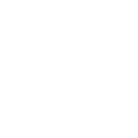
hospodárskom priestore, a
Švajčiarskej konfederácie na účely
prevádzkovania živnosti v
Slovenskej republike
l) Vydanie potvrdenia o tom, že v
3€
živnostenskom registri nie je zápis
m) Za prevod listinných
5€
dokumentov do elektronickej
podoby za každých začatých 15
strán
n) Vydanie dokladu o tom, že
3€
poskytovanie služieb na základe
živnostenského oprávnenia nie je
obmedzené alebo zakázané