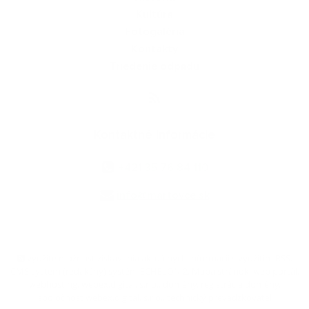
Kultúra
Fotogaléria
Kontakty
Triedenie odpadu
Kontaktné informácie
+421 35 76 84 110
info@martovce.sk
využite možnosť získavania aktuálnych informácií s využitím RSS
,
CMS systém (redakčný) systém ECHELON 2,
Mapa stránok
,
web portál
,
webhosting
,
webex.digital, s.r.o.
,
domény
,
registrácia domény
,
spoločnosť webex.digital, s.r.o.
,
technický prevádzkovateľ