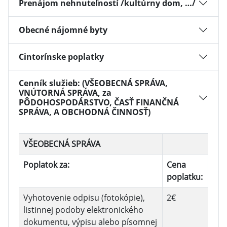
Prenájom nehnuteľností /kultúrny dom, …/
Obecné nájomné byty
Cintorínske poplatky
Cenník služieb: (VŠEOBECNÁ SPRÁVA,
VNÚTORNÁ SPRÁVA, za
PÔDOHOSPODÁRSTVO, ČASŤ FINANČNÁ
SPRÁVA, A OBCHODNÁ ČINNOSŤ)
VŠEOBECNÁ SPRÁVA
Poplatok za:
Cena
poplatku:
Vyhotovenie odpisu (fotokópie),
2€
listinnej podoby elektronického
dokumentu, výpisu alebo písomnej