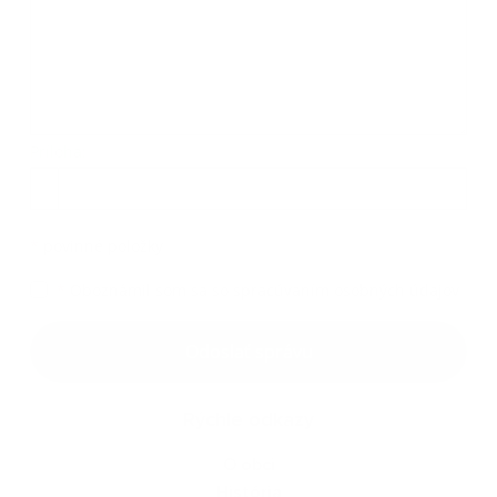
Príloha:
Príloha
*
povinné položky
*
Oboznámil som sa so
spracúvaním osobných údajov
Google reCaptcha Response
Odoslať správu
Rýchle odkazy
O obci
História