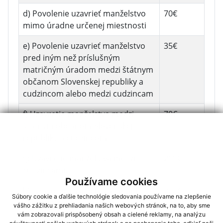
d) Povolenie uzavrieť manželstvo
70€
mimo úradne určenej miestnosti
e) Povolenie uzavrieť manželstvo
35€
pred iným než príslušným
matričným úradom medzi štátnym
občanom Slovenskej republiky a
cudzincom alebo medzi cudzincam
f) Uzavretie manželstva medzi
70€
štátnym občanom Slovenskej
republiky a cudzincom
g) Uzavretie manželstva medzi
200€
cudzincami
Používame cookies
h) Uzavretie manželstva, ak ani
200€
Súbory cookie a ďalšie technológie sledovania používame na zlepšenie
jeden zo snúbencov nemá na
vášho zážitku z prehliadania našich webových stránok, na to, aby sme
území Slovenskej republiky trvalý
vám zobrazovali prispôsobený obsah a cielené reklamy, na analýzu