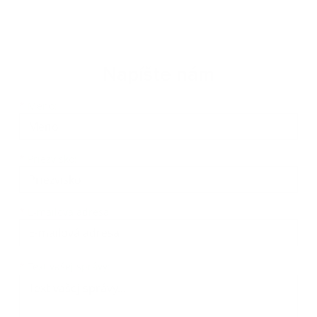
Napíšte nám
Meno
Priezvisko
E-mailová adresa
*
Meno:
*
Priezvisko:
*
E-mailová adresa:
Text vašej správy...
*
Text vašej správy: