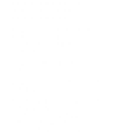
prevádzkovania živnosti alebo o
zmene doby pozastavenia
prevádzkovania živnosti
h) Vydanie osvedčenia o vykonaní
6€
kvalifikačnej skúšky pred
skúšobnou komisiou podľa
osobitného predpisu
i) Vydanie dokladu o povahe a
6€
dĺžke praxe
j) Vydanie rozhodnutia o uznaní
20€
odbornej praxe
k) Vydanie rozhodnutia o uznaní
100€
odbornej kvalifikácie občana
členského štátu Európskej únie
alebo štátu, ktorý je zmluvnou
stranou dohody o Európskom