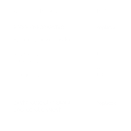
2. od 15 do 18 rokov
150€
PÔDOHOSPODÁRSTVO
Poplatok:
Vydanie rybárskeho lístka
a) týždenný
1,50€
b) mesačný
3€
c) ročný
7€
d) trojročný
17€
ČASŤ FINANČNÁ SPRÁVA A
Poplatok:
OBCHODNÁ ČINNOSŤ