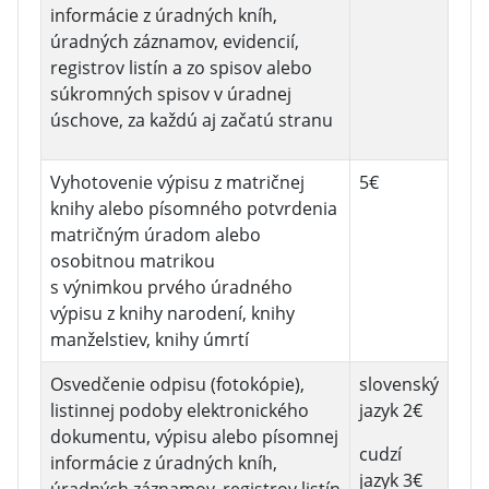
informácie z úradných kníh,
úradných záznamov, evidencií,
registrov listín a zo spisov alebo
súkromných spisov v úradnej
úschove, za každú aj začatú stranu
Vyhotovenie výpisu z matričnej
5€
knihy alebo písomného potvrdenia
matričným úradom alebo
osobitnou matrikou
s výnimkou prvého úradného
výpisu z knihy narodení, knihy
manželstiev, knihy úmrtí
Osvedčenie odpisu (fotokópie),
slovenský
listinnej podoby elektronického
jazyk 2€
dokumentu, výpisu alebo písomnej
cudzí
informácie z úradných kníh,
jazyk 3€