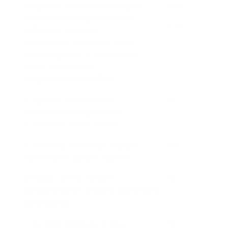
a) Vydanie osvedčenia o zápise
6,5€
samostatne hospodáriaceho
1,5€
roľníka do evidencie
b) Za zmenu priezviska alebo
trvalého pobytu v osvedčení o
zápise samostatne
hospodáriaceho roľníka
a) Vydanie osvedčenia o
5€
živnostenskom oprávnení
1. na každú voľnú živnosť
2. na každú remeselnú živnosť
15€
alebo každú viazanú živnosť
b) Výpis z verejnej časti
3€
živnostenského registra za jedného
podnikateľa
c) Vydanie prehľadu údajov
3€