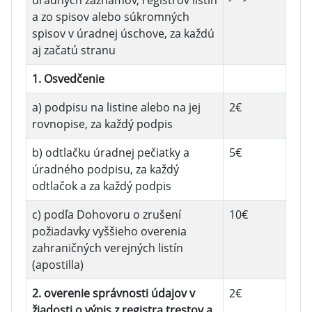
úradných záznamov, registrov listín
a zo spisov alebo súkromných
spisov v úradnej úschove, za každú
aj začatú stranu
1. Osvedčenie
a) podpisu na listine alebo na jej
2€
rovnopise, za každý podpis
b) odtlačku úradnej pečiatky a
5€
úradného podpisu, za každý
odtlačok a za každý podpis
c) podľa Dohovoru o zrušení
10€
požiadavky vyššieho overenia
zahraničných verejných listín
(apostilla)
2. overenie správnosti údajov v
2€
žiadosti o výpis z registra trestov a