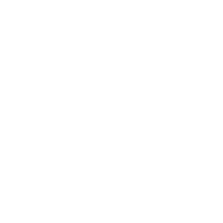
zapísaných v živnostenskom
registri
d) Vydanie náhradného osvedčenia
6€
o živnostenskom oprávnení
náhradou za stratené, zničené,
poškodené alebo odcudzené
osvedčenie o živnostenskom
oprávnení
e) Vydanie povolenia na
6€
vykonávanie funkcie
zodpovedného zástupcu vo viac
ako jednej prevádzkarni
f) Za vykonanie zmien v osvedčení
3€
o živnostenskom oprávnení
g) Oznámenie o pozastavení
4€