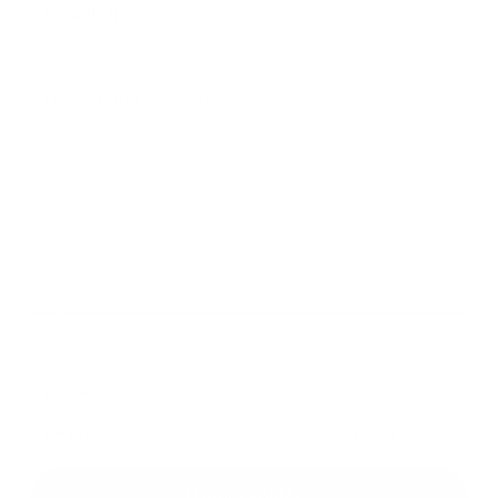
Üzenetének szövege...
*
Üzenetének szövege:
Melléklet:
Melléklet
*
kötelező elemek
*
Megismerkedtem a
személyes adatok feldolgozásával
Google reCaptcha Response