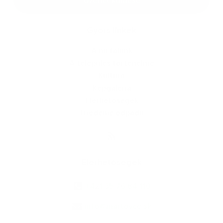
Üzenet küldése
Gyors linkek
A mi falunk
A település történelme
Kultúra
Képgaléria
Elérhetőségek
Triedenie odpadu
Elérhetőségek
+421 35 76 84 110
info@martovce.sk