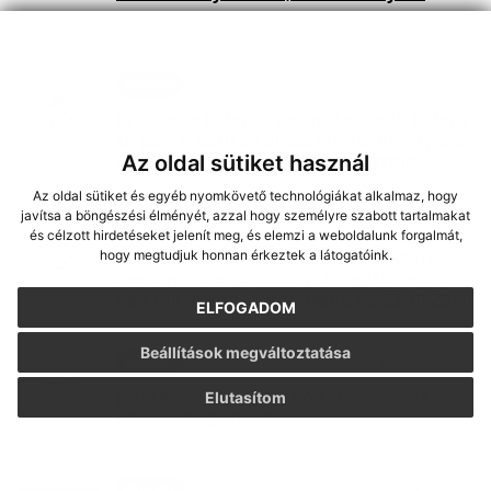
13. JAN 2021
Aktuality
Priznanie k dani z nehnuteľností, k dani
za psa, k dani za predajné automaty a k
dani za nevýherné hracie prístroje
Az oldal sütiket használ
Az oldal sütiket és egyéb nyomkövető technológiákat alkalmaz, hogy
javítsa a böngészési élményét, azzal hogy személyre szabott tartalmakat
14. OKT 2020
Aktuality
és célzott hirdetéseket jelenít meg, és elemzi a weboldalunk forgalmát,
Výzvy pre občanov/chovateľov, ktorí
hogy megtudjuk honnan érkeztek a látogatóink.
nemajú chovy ošípaných registrované,
aby tak vykonali v termíne do 23.10.2020
ELFOGADOM
Beállítások megváltoztatása
14. OKT 2020
Aktuality
Informácie pre občanov - registrácia
Elutasítom
chovov ošípaných
01. OKT 2020
Aktuality