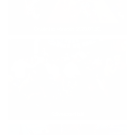
Önkéntes véradás 2020.01.30.
Szilveszteri bál