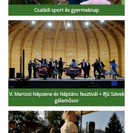
Családi sport és gyermeknap
V. Martosi Népzene és Néptánc fesztivál + Ifjú Szivek
gálaműsor