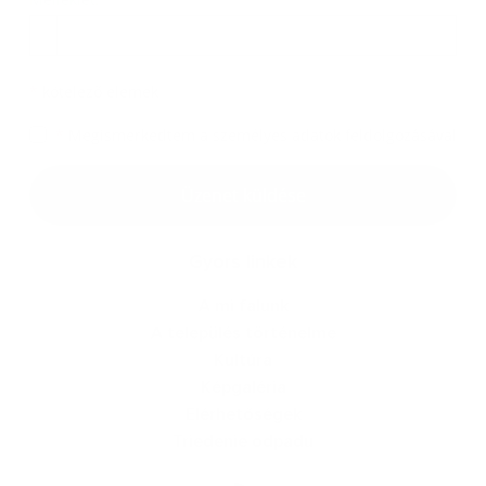
Melléklet
*
kötelező elemek
*
Megismerkedtem a
személyes adatok feldolgozásával
Google reCaptcha Response
Üzenet küldése
Gyors linkek
A mi falunk
A település történelme
Kultúra
Képgaléria
Elérhetőségek
Triedenie odpadu