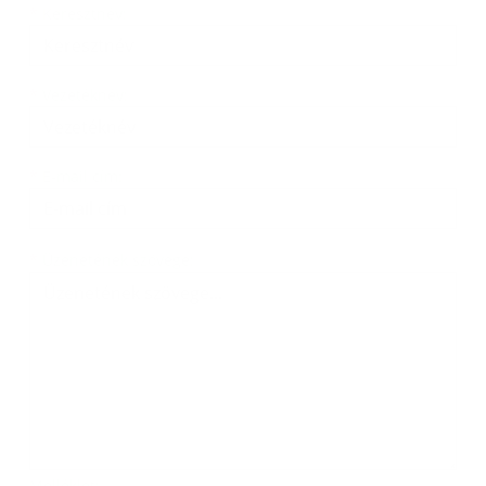
Keresztnév
Vezetéknév
E-mail cím
*
Keresztnév:
*
Vezetéknév:
*
E-mail cím:
Üzenetének szövege...
*
Üzenetének szövege:
Melléklet: