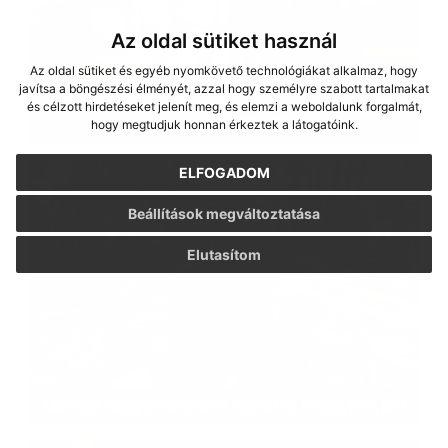
Az oldal sütiket használ
Az oldal sütiket és egyéb nyomkövető technológiákat alkalmaz, hogy
javítsa a böngészési élményét, azzal hogy személyre szabott tartalmakat
és célzott hirdetéseket jelenít meg, és elemzi a weboldalunk forgalmát,
Konfirmáció 2020.07.26.
hogy megtudjuk honnan érkeztek a látogatóink.
ELFOGADOM
Beállítások megváltoztatása
Elutasítom
Martosi Hagyományőrző Együttes Erdélyben járt