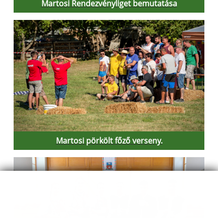
Martosi Rendezvényliget bemutatása
Martosi pörkölt főző verseny.