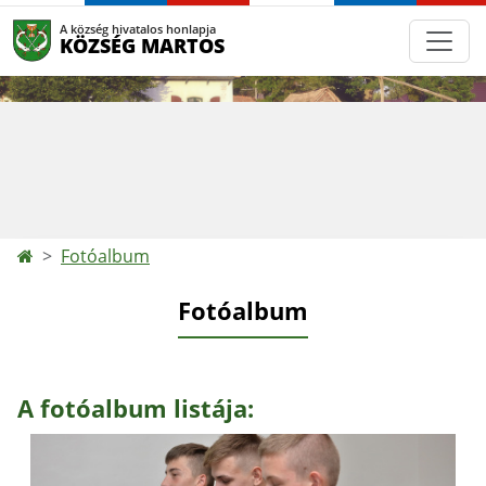
A község hivatalos honlapja
KÖZSÉG MARTOS
Fotóalbum
Fotóalbum
A fotóalbum listája: