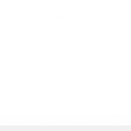
Elérhetőségek
+421 35 76 84 110
info@martovce.sk
jusson a legfrissebb információkhoz az RSS csatornánkon keresztűl
,
ECHELON 2 tartalomkezelő rendszer,
Honlap térkép
,
Internetes portál
,
webhosting
,
webex.digital, s.r.o.
,
doménnevek
,
doménnév regisztráció
,
cég webex.digital, s.r.o.
,
műszaki üzemeltető
A legutolsó frissítés időpontja:
29.07.2026
Nyomtatás
|
Hozzáférési nyilatkozat
Szerzői jogok
|
Sütikk
.
.
.
.
.
.