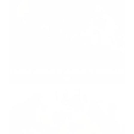
A martosi oktatásért és nevelésért 18. jótékonysági
bál.