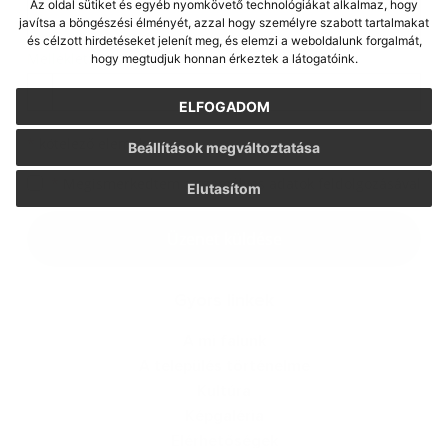
Az oldal sütiket és egyéb nyomkövető technológiákat alkalmaz, hogy
javítsa a böngészési élményét, azzal hogy személyre szabott tartalmakat
és célzott hirdetéseket jelenít meg, és elemzi a weboldalunk forgalmát,
Melléklet:
hogy megtudjuk honnan érkeztek a látogatóink.
Melléklet
ELFOGADOM
*
kötelező elemek
Beállítások megváltoztatása
*
Megismerkedtem a
személyes adatok feldolgozásával
Elutasítom
Google reCaptcha Response
Üzenet küldése
Gyors linkek
A mi falunk
A település történelme
Kultúra
Képgaléria
Elérhetőségek