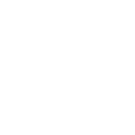
Triedenie odpadu
Elérhetőségek
+421 35 76 84 110
info@martovce.sk
jusson a legfrissebb információkhoz az RSS csatornánkon keresztűl
,
ECHELON 2 tartalomkezelő rendszer,
Honlap térkép
,
Internetes portál
,
webhosting
,
webex.digital, s.r.o.
,
doménnevek
,
doménnév regisztráció
,
cég webex.digital, s.r.o.
,
műszaki üzemeltető
A legutolsó frissítés időpontja:
29.07.2026
Nyomtatás
|
Hozzáférési nyilatkozat