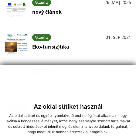
26. MÁJ 2025
Aktuality
nový článok
01. SEP 2021
Aktuality
Eko-turis(z)tika
08. FEB 2021
Aktuality
Aktuálne informácie o COVID-19
Az oldal sütiket használ
28. JAN 2021
Aktuality
Az oldal sütiket és egyéb nyomkövető technológiákat alkalmaz, hogy
WIFI PRE TEBA
javítsa a böngészési élményét, azzal hogy személyre szabott tartalmakat
és célzott hirdetéseket jelenít meg, és elemzi a weboldalunk forgalmát,
hogy megtudjuk honnan érkeztek a látogatóink.