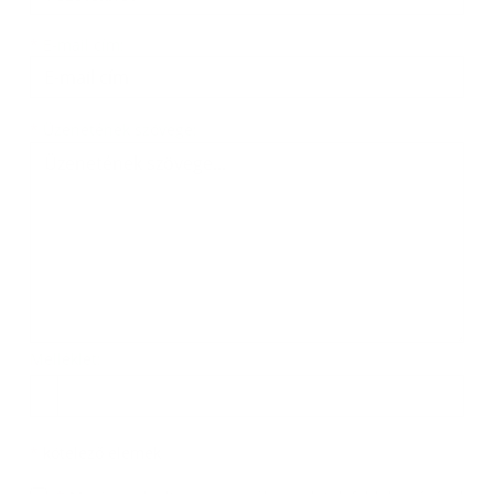
*
E-mail cím:
Üzenetének szövege...
*
Üzenetének szövege:
Melléklet:
Melléklet
*
kötelező elemek