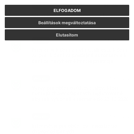
20. JAN 2021
Aktuality
ELFOGADOM
Sčítanie obyvateľov, domov a bytov
Beállítások megváltoztatása
Elutasítom
13. JAN 2021
Aktuality
Priznanie k dani z nehnuteľností, k dani
za psa, k dani za predajné automaty a k
dani za nevýherné hracie prístroje
14. OKT 2020
Aktuality
Výzvy pre občanov/chovateľov, ktorí
nemajú chovy ošípaných registrované,
aby tak vykonali v termíne do 23.10.2020
14. OKT 2020
Aktuality
Informácie pre občanov - registrácia
chovov ošípaných