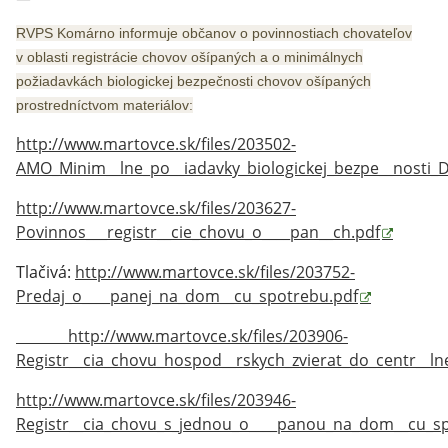
RVPS Komárno informuje občanov o povinnostiach chovateľov
v oblasti registrácie chovov ošípaných a o minimálnych
požiadavkách biologickej bezpečnosti chovov ošípaných
prostredníctvom materiálov:
http://www.martovce.sk/files/203502-
AMO_Minim__lne_po__iadavky_biologickej_bezpe__nosti_D
http://www.martovce.sk/files/203627-
Povinnos___registr__cie_chovu_o____pan__ch.pdf
Tlačivá:
http://www.martovce.sk/files/203752-
Predaj_o____panej_na_dom__cu_spotrebu.pdf
http://www.martovce.sk/files/203906-
Registr__cia_chovu_hospod__rskych_zvierat_do_centr__ln
http://www.martovce.sk/files/203946-
Registr__cia_chovu_s_jednou_o____panou_na_dom__cu_s