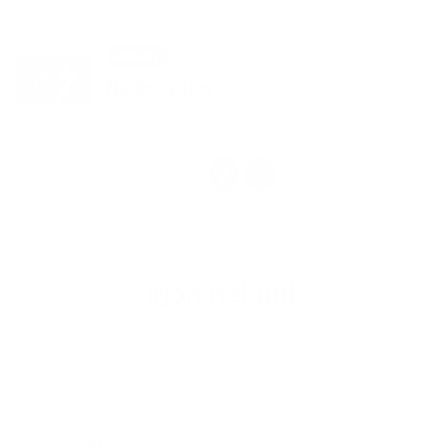
01. OKT 2020
Aktuality
Núdzový stav
1
2
>
Írjon nekünk
Keresztnév
Vezetéknév
E-mail cím
*
Keresztnév:
*
Vezetéknév: