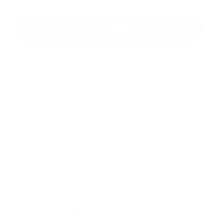
*
Megismerkedtem a
személyes adatok feldolgozásával
Google reCaptcha Response
Üzenet küldése
Gyors linkek
A mi falunk
A település történelme
Kultúra
Képgaléria
Elérhetőségek
Triedenie odpadu
Elérhetőségek
+421 35 76 84 110