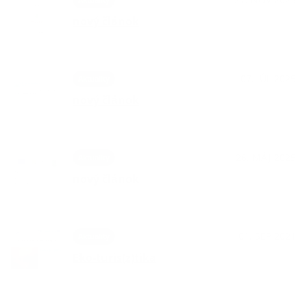
nový článok
07. JÚL 2025
Aktuality
nový článok
26. MÁJ 2025
Aktuality
nový článok
01. SEP 2021
Aktuality
Eko-turis(z)tika