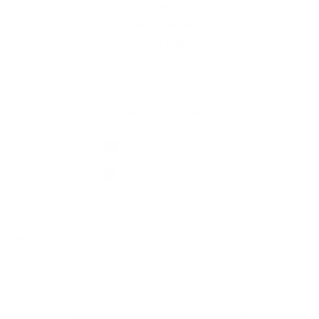
Képgaléria
Elérhetőségek
Triedenie odpadu
Elérhetőségek
+421 35 76 84 110
info@martovce.sk
jusson a legfrissebb információkhoz az RSS csatornánkon keresztűl
,
ECHELON 2 tartalomkezelő rendszer,
Honlap térkép
,
Internetes portál
,
webhosting
,
webex.digital, s.r.o.
,
doménnevek
,
doménnév regisztráció
,
cég webex.digital, s.r.o.
,
műszaki üzemeltető
A legutolsó frissítés időpontja:
29.07.2026