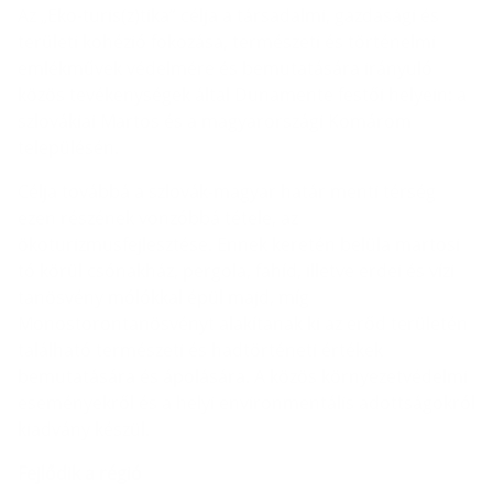
Az „Eko-turis(z)tika” célja a társadalmi, gazdasági és
területi kohézió fokozása, természeti és történelmi
emlékművek védelmére és bemutatására irányuló
közös tevékenységek által Dunamente festői helyein: a
szlovákiai Martos és a magyarországi Komárom
településén.
Célja továbbá a szlovák-magyar határ menti térség
ezen részének vonzóbbá tétele, az
ökoturizmusfejlesztése. Ennek keretén belüla martosi
tó körül csónakház, pergola, fahíd, illetve erdei és vízi
tanösvény mólókkal épül majd, míg
Monostorontanösvényt alakítanak ki az erőd területén
található természeti és hadtörténeti értékek
bemutatására és ápolására. A közös környezetvédelmi
eseményekről és a helyi environmentális adottságokról
kiadvány készül.
Fejlődik a régió