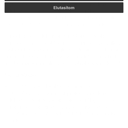
Együttműködési Program Kisprojekt Alapja keretén
Elutasítom
belül, az Európai Regionális Fejlesztési Alap
társfinanszírozásával valósul meg az „Eko-turis(z)tika”
(SKHU/WETA/1901/1.1/134) címet viselő projekt.
Ennek keretén belül a martosi tó körül csónakház,
pergola és fahíd, továbbá erdei és vízi tanösvény, illetve
mólóépül. A szabadidős fejlesztések mintegy 3 hektárt
érintenek. A közös környezetvédelmi lehetőségekről és
a helyi environmentális adottságokról kiadvány készül.
Eko-turis(z)tika
Az INTERREG V-A Szlovákia Magyarország
Együttműködési Program Kisprojekt Alapja keretén
belül, az Európai Regionális Fejlesztési Alap 49 968,48
eurónyi társfinanszírozásával valósul meg az „Eko-
turis(z)tika” (SKHU/WETA/1901/1.1/134) címet viselő
projekt.