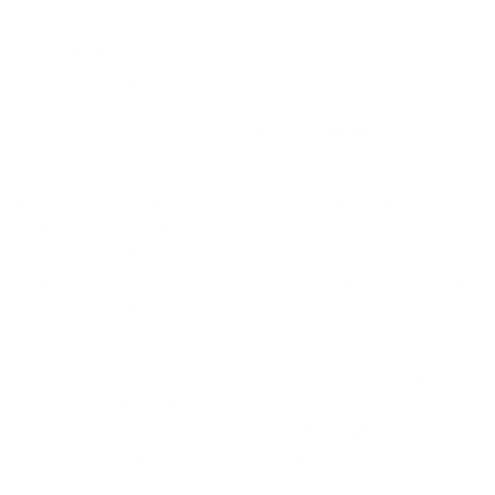
Az INTERREG V-A Szlovákia Magyarország
Együttműködési Program Kisprojekt Alapja keretén
belül, az Európai Regionális Fejlesztési Alap
társfinanszírozásával valósul meg az „Eko-turis(z)tika”
(SKHU/WETA/1901/1.1/134) címet viselő projekt.
Ennek köszönhetően a martosi tó körül csónakház,
pergola, fahíd, erdei és vízi tanösvény, illetve mólóépül
majd, míg Monostorontanösvényt alakítanak ki az erőd
területén található természeti és hadtörténeti értékek
bemutatására és ápolására. A közös környezetvédelmi
eseményekről és a helyi environmentális adottságokról
kiadvány készül.
Martos község teljes költségvetése összesen 40 132,10
euró. A határontúli partnere a
MonostoriErődHadkultúraKözpontMűemlékhelyreállító,
IngatlanfenntartóéshasznosítóNonprofitKft.