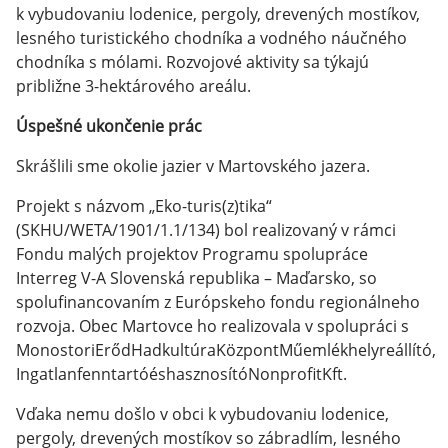
k vybudovaniu lodenice, pergoly, drevených mostíkov,
lesného turistického chodníka a vodného náučného
chodníka s mólami. Rozvojové aktivity sa týkajú
približne 3-hektárového areálu.
Úspešné ukončenie prác
Skrášlili sme okolie jazier v Martovského jazera.
Projekt s názvom „Eko-turis(z)tika“
(SKHU/WETA/1901/1.1/134) bol realizovaný v rámci
Fondu malých projektov Programu spolupráce
Interreg V-A Slovenská republika – Maďarsko, so
spolufinancovaním z Európskeho fondu regionálneho
rozvoja. Obec Martovce ho realizovala v spolupráci s
MonostoriErődHadkultúraKözpontMűemlékhelyreállító,
IngatlanfenntartóéshasznosítóNonprofitKft.
Vďaka nemu došlo v obci k vybudovaniu lodenice,
pergoly, drevených mostíkov so zábradlím, lesného