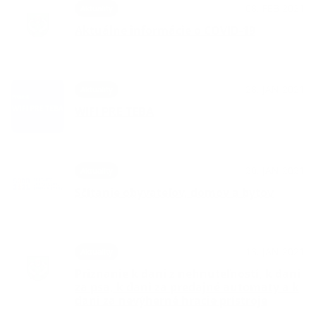
08. FEB 2021
Aktuality
Aktuálne informácie o COVID-19
28. JAN 2021
Aktuality
WIFI PRE TEBA
20. JAN 2021
Aktuality
Sčítanie obyvateľov, domov a bytov
13. JAN 2021
Aktuality
Priznanie k dani z nehnuteľností, k dani
za psa, k dani za predajné automaty a k
dani za nevýherné hracie prístroje