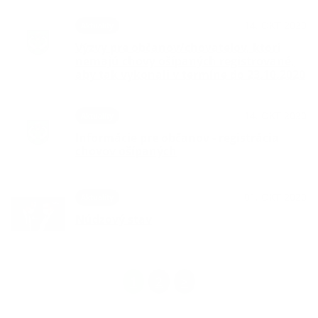
14. OKT 2020
Aktuality
Výzvy pre občanov/chovateľov, ktorí
nemajú chovy ošípaných registrované,
aby tak vykonali v termíne do 23.10.2020
14. OKT 2020
Aktuality
Informácie pre občanov - registrácia
chovov ošípaných
01. OKT 2020
Aktuality
Núdzový stav
1
2
>