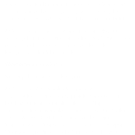
Közös turisztikai kiadványt is megjelenteta Monostori
Erőd és Martos község nyertes pályázatuk, az „Eko-
turis(z)tika” (SKHU/WETA/1901/1.1/134) keretén belül.
Az A5-ös formátumú, 16 oldalas, magyar, szlovák és
angol nyelven íródott kiadvány célja, hogy bemutassa a
régió adta lehetőségeket, természeti kincseket,
környezetvédelmi lehetőségeket.
Véget értek a munkálatok
Megszépült a martosi tó környéke.
Az INTERREG V-A Szlovákia Magyarország
Együttműködési Program Kisprojekt Alapja keretén
belül, az Európai Regionális Fejlesztési Alap
társfinanszírozásával valósult meg az „Eko-turis(z)tika”
(SKHU/WETA/1901/1.1/134) címet viselő projekt.
Martos község a Monostori Erőd Hadkultúra Központ
Műemlékhelyreállító, Ingatlanfenntartó és hasznosító