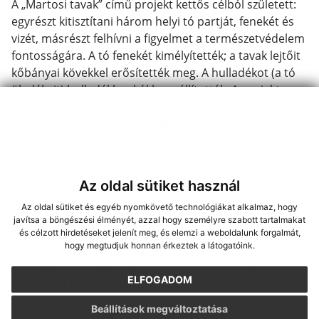
A „Martosi tavak” című projekt kettős célból született:
egyrészt kitisztítani három helyi tó partját, fenekét és
vizét, másrészt felhívni a figyelmet a természetvédelem
fontosságára. A tó fenekét kimélyítették; a tavak lejtőit
kőbányai kövekkel erősítették meg. A hulladékot (a tó
üledékeit) hulladéklerakókba szállították. A projekt
keretén belül 40 általános iskolában szerveztek meg
környezetvédelemmel foglalkozó rajzversenyeket és
motivációs előadásokat. A revitalizált tavak felülete 10
2
683 m
volt, a feltárt üledékek tömege pedig 3132 t.
Az oldal sütiket használ
A "Hagyományőrzés Martoson és Neszmélyben"
elnevezésű projekt a Feszty Árpád-térre, az Emese
Az oldal sütiket és egyéb nyomkövető technológiákat alkalmaz, hogy
szórakoztató kötélparkra, valamint nem utolsó sorban
javítsa a böngészési élményét, azzal hogy személyre szabott tartalmakat
és célzott hirdetéseket jelenít meg, és elemzi a weboldalunk forgalmát,
a Csukás vízi útra összpontosított.
hogy megtudjuk honnan érkeztek a látogatóink.
A korábbi sikereken felbuzdulva a község ismét
ELFOGADOM
pályázatot nyújtott be, és ismét győzött.
Beállítások megváltoztatása
Az INTERREG V-A Szlovákia Magyarország