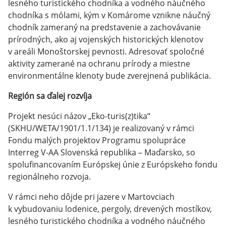
lesného turistického chodníka a vodného náučného
chodníka s mólami, kým v Komárome vznikne náučný
chodník zameraný na predstavenie a zachovávanie
prírodných, ako aj vojenských historických klenotov
v areáli Monoštorskej pevnosti. Adresovať spoločné
aktivity zamerané na ochranu prírody a miestne
environmentálne klenoty bude zverejnená publikácia.
Región sa ďalej rozvíja
Projekt nesúci názov „Eko-turis(z)tika“
(SKHU/WETA/1901/1.1/134) je realizovaný v rámci
Fondu malých projektov Programu spolupráce
Interreg V-AA Slovenská republika – Maďarsko, so
spolufinancovaním Európskej únie z Európskeho fondu
regionálneho rozvoja.
V rámci neho dôjde pri jazere v Martovciach
k vybudovaniu lodenice, pergoly, drevených mostíkov,
lesného turistického chodníka a vodného náučného