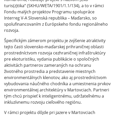
turis(z)tika“ (SKHU/WETA/1901/1.1/134), a to v rámci
Fondu malých projektov Programu spolupráce
Interreg V-A Slovenská republika – Maďarsko, so
spolufinancovaním z Európskeho fondu regionálneho
rozvoja.
Špecifickým zámerom projektu je zvýšenie atraktivity
tejto časti slovensko-maďarskej prihraničnej oblasti
prostredníctvom rozvoja cezhraničnej infraštruktúry
pre ekoturistiku, vydania publikácie o spoločných
aktivitách partnerov zameraných na ochranu
životného prostredia a predstavenie miestnych
environmentálnych klenotov, ako aj prostredníctvom
vybudovania náučného chodníka a umiestnenia prvkov
environmentálnej architektúry v Martovciach. Partneri
tým chcú prispieť k inteligentnému, udržateľnému a
inkluzívnemu rozvoju cieľového regiónu.
V rámci projektu dôjde pri jazere v Martovciach