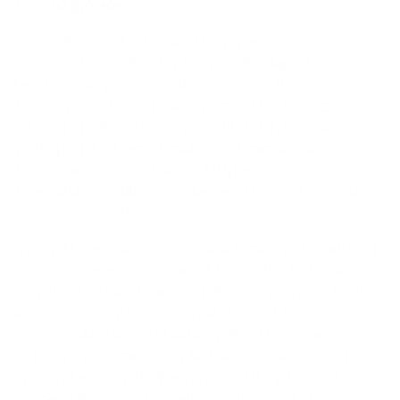
Martosi győzelem
Az INTERREG V-A Szlovákia Magyarország
Együttműködési Program Kisprojekt Alapja keretén
belül, az Európai Regionális Fejlesztési Alap
társfinanszírozásával valósítja meg Martos község az
„Eko-turis(z)tika” (SKHU/WETA/1901/1.1/134) címet
viselő projektet, együttműködve a komáromi
Monostori Erőd Hadkultúra Központ
Műemlékhelyreállító, Ingatlanfenntartó és hasznosító
Nonprofit Kft.-vel.
A projekt specifikus célja a szlovák-magyar határmenti
térségének ezen része vonzóbbá tétele a határokon
átnyúló ökoturizmus-infrastruktúra fejlesztése, közös
környezetvédelmi eseményekről és természeti
adottságokról kiadott kiadvány, ill. a Monostori
természetvédelmi ösvény kialakítása. A környezeti
építészet elemeinek elhelyezése által a partnerek
hozzájárulnak a régió intelligens, fenntartható és