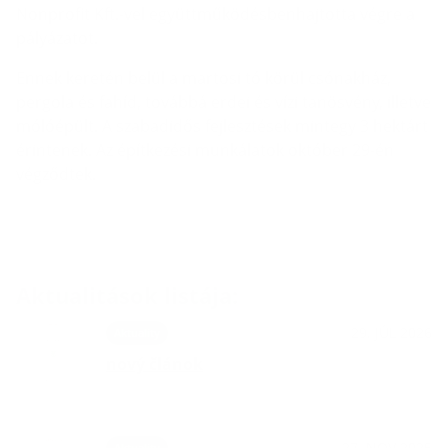
Nonprofit Kft.-vel együttműködésbenhajtotta végre a
pályázatot.
Ennek keretén belül a martosi tó körül csónakház,
pergola és fahíd, továbbá erdei és vízi tanösvény, illetve
mólóépült. A szabadidős fejlesztések mintegy 3 hektárt
érintenek. Az építkezési munkálatok október 29-én
végződtek.
Aktualitások listája:
29. JÚL 2026
Aktuality
nový článok
27. NOV 2025
Aktuality