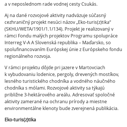
a v neposlednom rade vodnej cesty Csukás.
Aj na dané rozvojové aktivity nadväzuje súčasný
cezhraničný projekt nesúci názov „Eko-turis(z)tika“
(SKHU/WETA/1901/1.1/134). Projekt je realizovaný v
rámci Fondu malých projektov Programu spolupráce
Interreg V-A A Slovenská republika – Maďarsko, so
spolufinancovaním Európskej únie z Európskeho fondu
regionálneho rozvoja.
V rámci projektu dôjde pri jazere v Martovciach
k vybudovaniu lodenice, pergoly, drevených mostíkov,
lesného turistického chodníka a vodného náučného
chodníka s mólami. Rozvojové aktivity sa týkajú
približne 3-hektárového areálu. Adresovať spoločné
aktivity zamerané na ochranu prírody a miestne
environmentálne klenoty bude zverejnená publikácia.
Eko-turis(z)tika