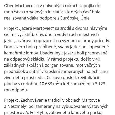
Obec Martovce sa v uplynulých rokoch zapojila do
množstva rozvojových iniciatív, z ktorých časť bola
realizovaná vďaka podpore z Európskej Únie.
Projekt „Jazerá Martoviec“ sa zrodil s dvoma hlavnými
cieľmi: vyčistiť brehy, dno a vody troch miestnych
jazier, a zároveň upozorniť na význam ochrany prírody.
Dno jazero bolo prehĺbené, svahy jazier boli opevnené
kameňmi z lomov. Usadeniny z jazera boli prepravené
na odpadovú skládku. V rámci projektu došlo v 40
základných školách k zorganizovaniu motivačných
prednášok a súťaží v kreslení zameraných na ochranu
životného prostredia. Celkovo došlo k revitalizácii
2
plochy s rozlohou 10 683 m
a k zhromaždeniu 3 123
ton odpadu-
Projekt „Zachovávanie tradícií v obciach Martovce
a Neszmély“ bol zameraný na vybudovanie výstavných
priestorov A. Fesztyho, zábavného lanového parku,