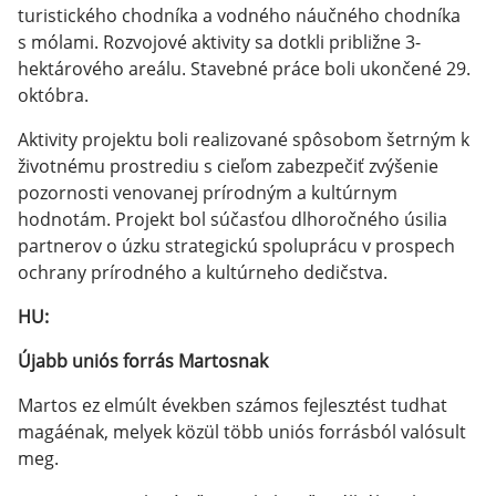
turistického chodníka a vodného náučného chodníka
s mólami. Rozvojové aktivity sa dotkli približne 3-
hektárového areálu. Stavebné práce boli ukončené 29.
októbra.
Aktivity projektu boli realizované spôsobom šetrným k
životnému prostrediu s cieľom zabezpečiť zvýšenie
pozornosti venovanej prírodným a kultúrnym
hodnotám. Projekt bol súčasťou dlhoročného úsilia
partnerov o úzku strategickú spoluprácu v prospech
ochrany prírodného a kultúrneho dedičstva.
HU:
Újabb uniós forrás Martosnak
Martos ez elmúlt években számos fejlesztést tudhat
magáénak, melyek közül több uniós forrásból valósult
meg.