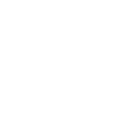
inkluzív fejlődéséhez.
A projekt részeként a martosi tó körül csónakház,
pergola, fahíd, erdei és vízi tanösvény, illetve mólóépül.
A szabadidős fejlesztések mintegy 3 hektárt érintenek.
Martosi fejlesztések
Az INTERREG V-A Szlovákia Magyarország
Együttműködési Program Kisprojekt Alapja keretén
belül, az Európai Regionális Fejlesztési Alap
társfinanszírozásával valósul meg az „Eko-turis(z)tika”
(SKHU/WETA/1901/1.1/134) címet viselő projekt.
Ennek keretén belül a martosi tó körül csónakház,
pergola és fahíd, erdei és vízi tanösvény, illetve
mólóépül. A szabadidős fejlesztések mintegy 3 hektárt
érintenek. A közös környezetvédelmi eseményekről és
a helyi environmentális adottságokról kiadvány készül.