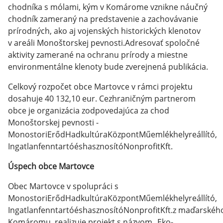
chodníka s mólami, kým v Komárome vznikne náučný
chodník zameraný na predstavenie a zachovávanie
prírodných, ako aj vojenských historických klenotov
v areáli Monoštorskej pevnosti.Adresovať spoločné
aktivity zamerané na ochranu prírody a miestne
environmentálne klenoty bude zverejnená publikácia.
Celkový rozpočet obce Martovce v rámci projektu
dosahuje 40 132,10 eur. Cezhraničným partnerom
obce je organizácia zodpovedajúca za chod
Monoštorskej pevnosti -
MonostoriErődHadkultúraKözpontMűemlékhelyreállító,
IngatlanfenntartóéshasznosítóNonprofitKft.
Úspech obce Martovce
Obec Martovce v spolupráci s
MonostoriErődHadkultúraKözpontMűemlékhelyreállító,
IngatlanfenntartóéshasznosítóNonprofitKft.z maďarskéh
Komáromu, realizuje projekt s názvom „Eko-