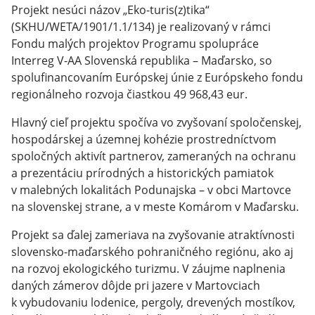
Projekt nesúci názov „Eko-turis(z)tika“
(SKHU/WETA/1901/1.1/134) je realizovaný v rámci
Fondu malých projektov Programu spolupráce
Interreg V-AA Slovenská republika – Maďarsko, so
spolufinancovaním Európskej únie z Európskeho fondu
regionálneho rozvoja čiastkou 49 968,43 eur.
Hlavný cieľ projektu spočíva vo zvyšovaní spoločenskej,
hospodárskej a územnej kohézie prostredníctvom
spoločných aktivít partnerov, zameraných na ochranu
a prezentáciu prírodných a historických pamiatok
v malebných lokalitách Podunajska – v obci Martovce
na slovenskej strane, a v meste Komárom v Maďarsku.
Projekt sa ďalej zameriava na zvyšovanie atraktívnosti
slovensko-maďarského pohraničného regiónu, ako aj
na rozvoj ekologického turizmu. V záujme naplnenia
daných zámerov dôjde pri jazere v Martovciach
k vybudovaniu lodenice, pergoly, drevených mostíkov,