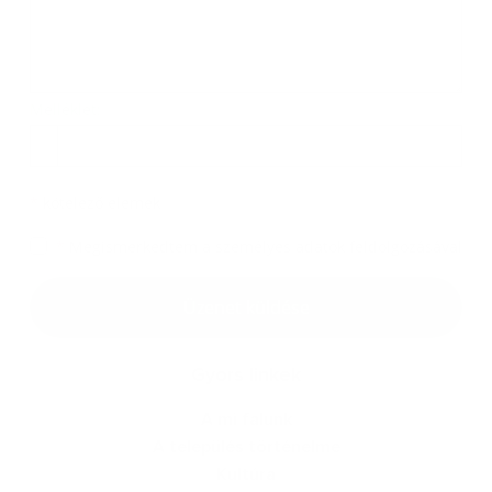
Melléklet:
Melléklet
*
kötelező elemek
*
Megismerkedtem a
személyes adatok feldolgozásával
Google reCaptcha Response
Üzenet küldése
Gyors linkek
A mi falunk
A település történelme
Kultúra