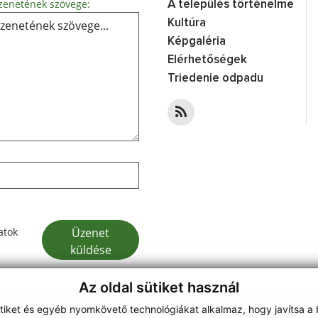
Üzenetének szövege...
enetének szövege:
A település történelme
Kultúra
Képgaléria
Elérhetőségek
Triedenie odpadu
Google reCaptcha Response
Üzenet
atok
küldése
Az oldal sütiket használ
ütiket és egyéb nyomkövető technológiákat alkalmaz, hogy javítsa a
on