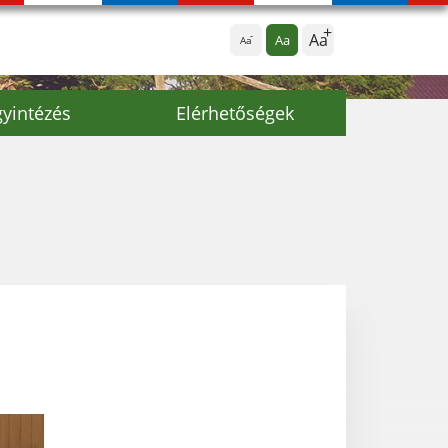
Aa
Aa
Aa
yintézés
Elérhetőségek