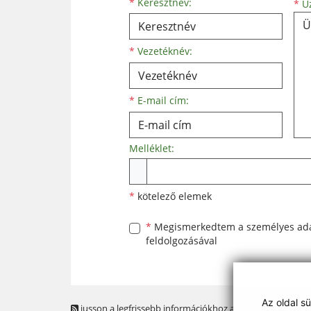
Keresztnév
Vezetéknév
E-mail cím
*
Keresztnév:
*
Üz
*
Vezetéknév:
*
E-mail cím:
Melléklet:
Melléklet
*
kötelező elemek
*
Megismerkedtem a
személyes ad
feldolgozásával
Az oldal s
jusson a legfrissebb információkhoz az RSS csatornánk