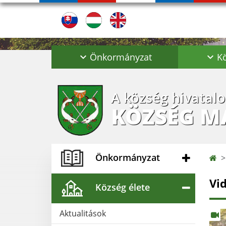
Önkormányzat
Kö
A község hivatal
KÖZSÉG M
Önkormányzat
Vi
Község élete
Aktualitások