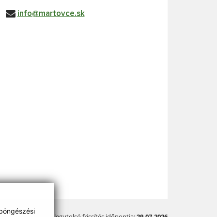
info@martovce.sk
 böngészési
A legutolsó frissítés időpontja:
29.07.2026