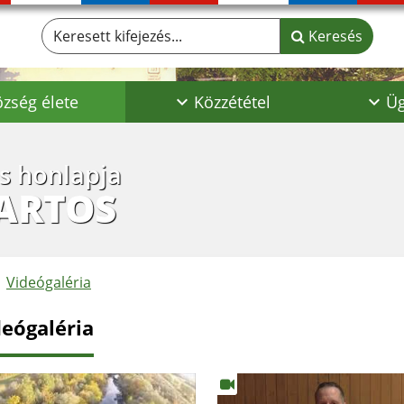
Keresett kifejezés...
Keresés
zség élete
Közzététel
Üg
os honlapja
ARTOS
Videógaléria
deógaléria