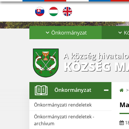
Önkormányzat
Kö
A község hivatal
KÖZSÉG M
Önkormányzat
Ma
Önkormányzati rendeletek
Önkormányzati rendeletek -
18
archívum