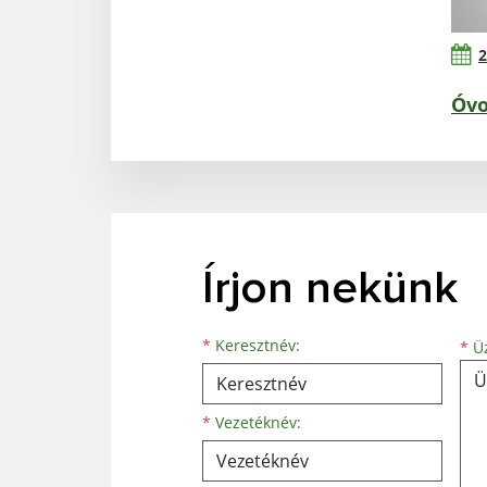
2
Óvo
Írjon nekünk
Keresztnév
Vezetéknév
E-mail cím
*
Keresztnév:
*
Üz
*
Vezetéknév: