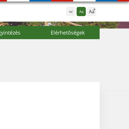
Aa
Aa
Aa
yintézés
Elérhetőségek