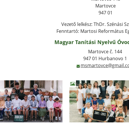
Martovce
947 01
Vezető lelkész: ThDr. Szénási Sz
Fenntartó: Martosi Református E
Magyar Tanítási Nyelvű Óvo
Martovce č. 144
947 01 Hurbanovo 1
msmartovce@gmail.