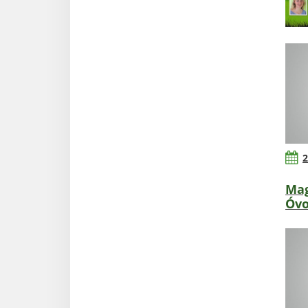
2
Mag
Óv