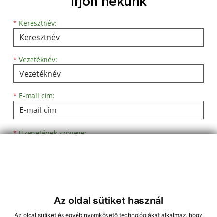
Írjon nekünk
Keresztnév
Vezetéknév
E-mail cím
*
Keresztnév:
*
Vezetéknév:
*
E-mail cím:
Üzenetének szövege...
*
Üzenetének szövege:
Az oldal sütiket használ
Az oldal sütiket és egyéb nyomkövető technológiákat alkalmaz, hogy