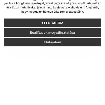
javítsa a böngészési élményét, azzal hogy személyre szabott tartalmakat
és célzott hirdetéseket jelenít meg, és elemzi a weboldalunk forgalmát,
Melléklet:
hogy megtudjuk honnan érkeztek a látogatóink.
Melléklet
ELFOGADOM
*
kötelező elemek
Beállítások megváltoztatása
*
Megismerkedtem a
személyes adatok feldolgozásával
Elutasítom
Google reCaptcha Response
Üzenet küldése
Gyors linkek
A mi falunk
A település történelme
Kultúra
Képgaléria
Elérhetőségek
Triedenie odpadu