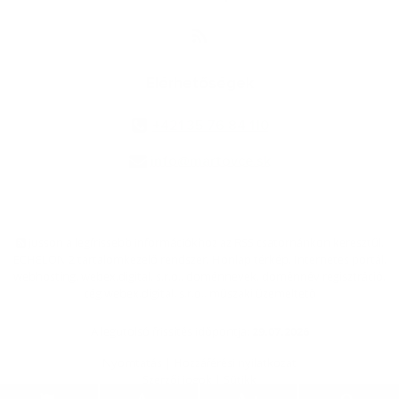
Elérhetőségek
+421 35 76 84 110
info@martovce.sk
jusson a legfrissebb információkhoz az RSS csatornánkon keresztűl
,
ECHELON 2 tartalomkezelő rendszer,
Honlap térkép
,
Internetes portál
,
webhosting
,
webex.digital, s.r.o.
,
doménnevek
,
doménnév regisztráció
,
cég webex.digital, s.r.o.
,
műszaki üzemeltető
A legutolsó frissítés időpontja:
29.07.2026
Nyomtatás
|
Hozzáférési nyilatkozat
Szerzői jogok
|
Sütikk