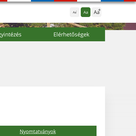
Aa
Aa
Aa
yintézés
Elérhetőségek
Nyomtatványok