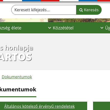
Keresett kifejezés...
Keresés
zség élete
Közzététel
Üg
os honlapja
ARTOS
Dokumentumok
kumentumok
Általános kötelező érvényű rendeletek