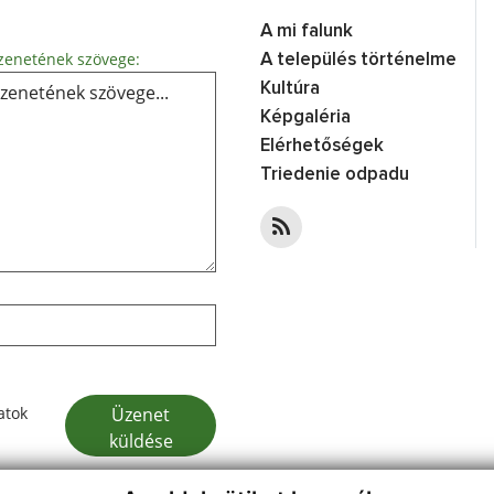
A mi falunk
Üzenetének szövege...
enetének szövege:
A település történelme
Kultúra
Képgaléria
Elérhetőségek
Triedenie odpadu
Google reCaptcha Response
Üzenet
atok
küldése