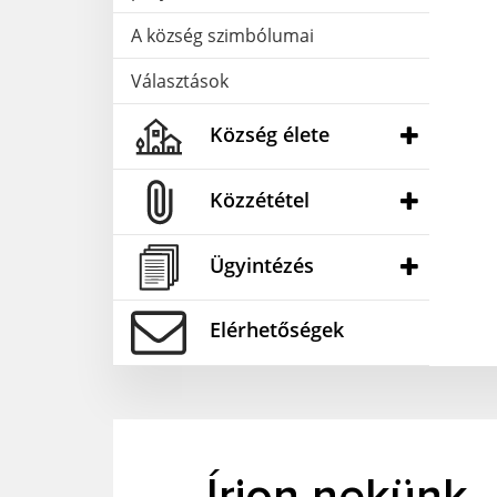
A község szimbólumai
Választások
Község élete
Közzététel
Ügyintézés
Elérhetőségek
Írjon nekünk