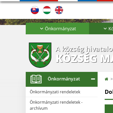
Önkormányzat
Kö
A község hivatal
KÖZSÉG M
Önkormányzat
Do
Önkormányzati rendeletek
Önkormányzati rendeletek -
archívum