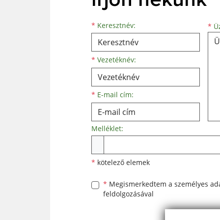
Keresztnév
Vezetéknév
E-mail cím
*
Keresztnév:
*
Üz
*
Vezetéknév:
*
E-mail cím:
Melléklet:
Melléklet
*
kötelező elemek
*
Megismerkedtem a
személyes ad
feldolgozásával